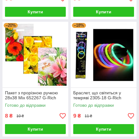
Купити
Купити
–20%
–18%
Пакет з прорізною ручкою
Браслет, що світиться у
28х38 Mix 652267 G-Rich
темряві 2305-18 G-Rich
Готово до відправки
Готово до відправки
8
9
₴
₴
10 ₴
11 ₴
Купити
Купити