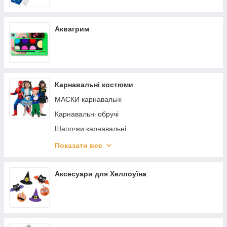
Аквагрим
Карнавальні костюми
МАСКИ карнавальні
Карнавальні обручі
Шапочки карнавальні
Парики
Показати все
Костюми для дівчинки
Костюми для хлопчика
Аксесуари для Хеллоуїна
Крилаозна