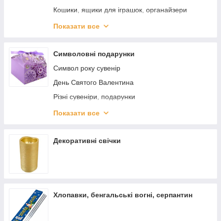
Кошики, ящики для іграшок, органайзери
Подушки декоративні для дитячої
Показати все
Дитячі нічники, світильники
Дитячі столики зі стільчиками
Символовні подарунки
Відбиток ручки, ніжки
Символ року сувенір
Килимок-пазл
День Святого Валентина
Тепла підлога
Різні сувеніри, подарунки
Фоторамки/ Фотоальбоми
Брелки
Показати все
Постір, Інтер'єрні наклейки
Конверти для грошей
Годинник настінний, настільний
Декоративні свічки
Дитячі м'які крісла
Дитячі крісла-груші, пуфики
Хлопавки, бенгальські вогні, серпантин