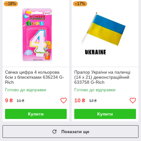
–18%
–17%
Свічка цифра 4 кольорова
Прапор України на паличці
6см з блискітками 636234 G-
(14 х 21) демонстраційний
Rich
633758 G-Rich
Готово до відправки
Готово до відправки
9
10
₴
₴
11 ₴
12 ₴
Купити
Купити
Показати ще