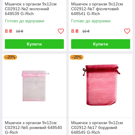
Мішечок з органзи 9х12см
Мішечок з органзи 9х12см
С02912-№2 молочний
С02912-№7 фіолетовий
648539 G-Rich
648541 G-Rich
Готово до відправки
Готово до відправки
8
8
₴
₴
10 ₴
10 ₴
Купити
Купити
–20%
–20%
Мішечок з органзи 9х12см
Мішечок з органзи 9х12см
С02912-№5 рожевий 648540
С02912-№17 бордовий
G-Rich
648545 G-Rich