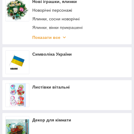
Нові іграшки, ялинки
Новорічні персонажі
Ялинки, сосни новорічні
Ялинки, вінки прикрашені
Новорічна мішура
Показати все
Новорічні паперові гірлянди, плакати
Електричні гірлянди
Символіка України
Новорічні наклейки
Новорічні календарі, подушки
Чобітки, лист Дідові Морозу
Листівки вітальні
Верхівки ялинкові
Ялинкові іграшки
Новогодний декор
Великі прикраси новорічні
Декор для кімнати
Новорічна упаковка
Снігові кулі, сувеніри, що світяться