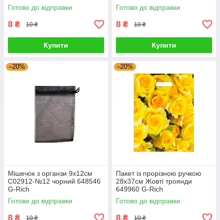
Готово до відправки
Готово до відправки
8
8
₴
₴
10 ₴
10 ₴
Купити
Купити
–20%
–20%
Мішечок з органзи 9х12см
Пакет із прорізною ручкою
С02912-№12 чорний 648546
28х37см Жовті троянди
G-Rich
649960 G-Rich
Готово до відправки
Готово до відправки
8
8
₴
₴
10 ₴
10 ₴