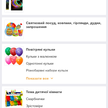
Святковий посуд, ковпаки, гірлянди, дудки,
запрошення
Повітряні кульки
Кульки з малюнком
Однотонні кульки
Різнобарвні набори кульок
Тримачі, насоси для куль
Показати все
Фольговані кулі
Тема дитячої кімнати
Скарбнички
Зрістоміри