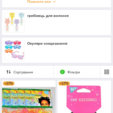
Рюкзаки шкільні для хлопчиків із героями
Показати все
Рюкзаки Cambridge, Oxford
Рюкзаки для підлітків
гребінець для волосся
Сумки шкільні
Окуляри сонцезахисні
Сортування
0
Фільтри
–17%
–17%