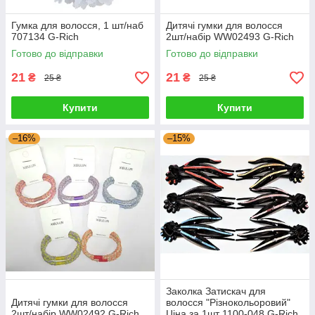
Гумка для волосся, 1 шт/наб
Дитячі гумки для волосся
707134 G-Rich
2шт/набір WW02493 G-Rich
Готово до відправки
Готово до відправки
21
21
₴
₴
25 ₴
25 ₴
Купити
Купити
–16%
–15%
Заколка Затискач для
Дитячі гумки для волосся
волосся "Різнокольоровий"
2шт/набір WW02492 G-Rich
Ціна за 1шт 1100-048 G-Rich