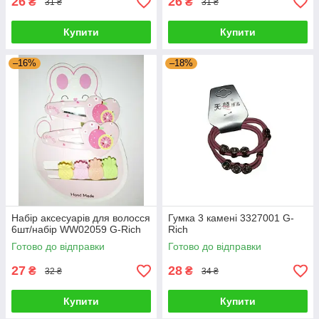
26
26
₴
₴
31 ₴
31 ₴
Купити
Купити
–16%
–18%
Набір аксесуарів для волосся
Гумка 3 камені 3327001 G-
6шт/набір WW02059 G-Rich
Rich
Готово до відправки
Готово до відправки
27
28
₴
₴
32 ₴
34 ₴
Купити
Купити