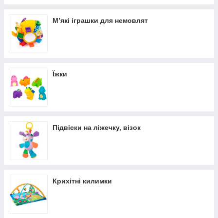
М’які іграшки для немовлят
Їжки
Підвіски на ліжечку, візок
Крихітні килимки