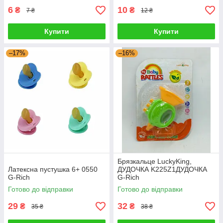
6
10
₴
₴
7 ₴
12 ₴
Купити
Купити
–17%
–16%
Брязкальце LuckyKing,
Латексна пустушка 6+ 0550
ДУДОЧКА K225Z1ДУДОЧКА
G-Rich
G-Rich
Готово до відправки
Готово до відправки
29
32
₴
₴
35 ₴
38 ₴