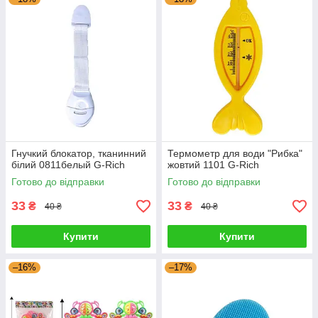
Гнучкий блокатор, тканинний
Термометр для води "Рибка"
білий 0811белый G-Rich
жовтий 1101 G-Rich
Готово до відправки
Готово до відправки
33
33
₴
₴
40 ₴
40 ₴
Купити
Купити
–16%
–17%