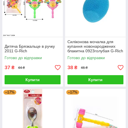
Силіконова мочалка для
Дитяча Брязкальце в ручку
купання новонароджених
2011 G-Rich
блакитна 0923голубая G-Rich
Готово до відправки
Готово до відправки
37
38
₴
₴
44 ₴
46 ₴
Купити
Купити
–17%
–17%