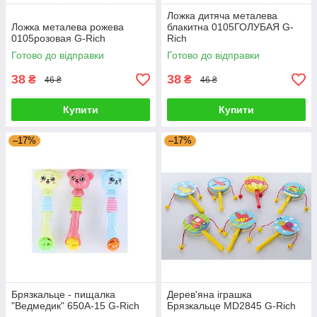
Ложка дитяча металева
Ложка металева рожева
блакитна 0105ГОЛУБАЯ G-
0105розовая G-Rich
Rich
Готово до відправки
Готово до відправки
38
38
₴
₴
46 ₴
46 ₴
Купити
Купити
–17%
–17%
Брязкальце - пищалка
Дерев'яна іграшка
"Ведмедик" 650A-15 G-Rich
Брязкальце MD2845 G-Rich