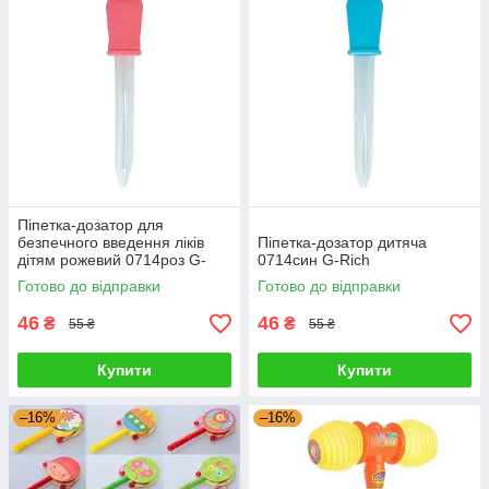
Піпетка-дозатор для
безпечного введення ліків
Піпетка-дозатор дитяча
дітям рожевий 0714роз G-
0714син G-Rich
Rich
Готово до відправки
Готово до відправки
46
46
₴
₴
55 ₴
55 ₴
Купити
Купити
–16%
–16%