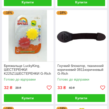
Купити
Купити
–16%
–18%
Брязкальце LuckyKing,
Гнучкий блокатор, тканинний
ШЕСТЕРЕНКИ
коричневий 0811коричневый
K225Z1ШЕСТЕРЕНКИ G-Rich
G-Rich
Готово до відправки
Готово до відправки
32
33
₴
₴
38 ₴
40 ₴
Купити
Купити
–18%
–18%