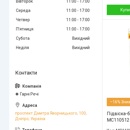
Вівторок
11:00
17:00
Купи
Середа
11:00
17:00
Четвер
11:00
17:00
Пʼятниця
11:00
17:00
Субота
Вихідний
Неділя
Вихідний
🍀 Гарні Речі
–16%
проспект Дмитра Яворницького, 100,
Підвіска-б
Дніпро, Україна
MC110512-