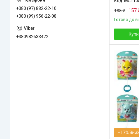
MC110
+380 (97) 882-22-10
157 
188 ₴
+380 (99) 956-22-08
Готово до в
Купи
+380982633422
–17%