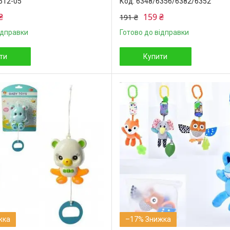
512-05
6348/6356/6382/6352
₴
159 ₴
191 ₴
ідправки
Готово до відправки
ти
Купити
–17%