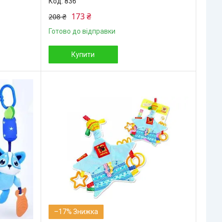
836
173 ₴
208 ₴
Готово до відправки
Купити
–17%