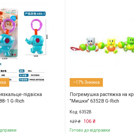
–17%
рязкальце-підвіска
Погремушка растяжка на кр
88-1 G-Rich
"Мишки" 6352B G-Rich
6352B
106 ₴
127 ₴
ідправки
Готово до відправки