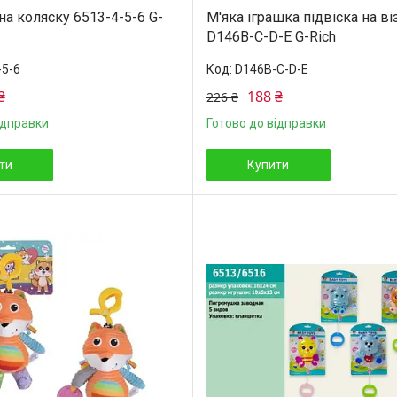
а коляску 6513-4-5-6 G-
М'яка іграшка підвіска на ві
D146B-C-D-E G-Rich
-5-6
D146B-C-D-E
₴
188 ₴
226 ₴
ідправки
Готово до відправки
ти
Купити