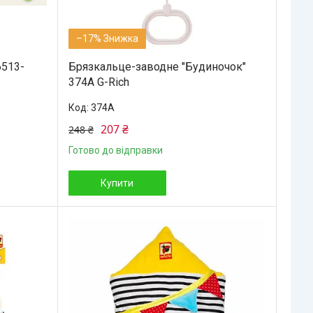
–17%
6513-
Брязкальце-заводне "Будиночок"
374A G-Rich
374A
207 ₴
248 ₴
Готово до відправки
Купити