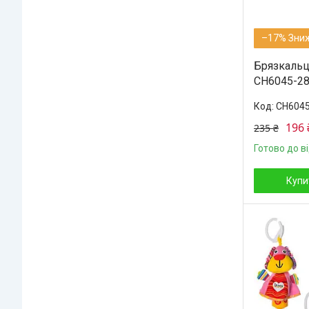
–17%
Брязкальц
CH6045-28
CH6045
196 
235 ₴
Готово до в
Купи