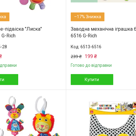
–17%
е-підвіска "Лиска"
Заводна механічна іграшка 
 G-Rich
6516 G-Rich
-28
6513-6516
₴
199 ₴
239 ₴
ідправки
Готово до відправки
ти
Купити