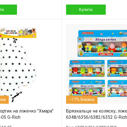
ти
Купити
–17%
ортик на ліжечко "Хмара"
Брязкальце на коляску, ліж
05 G-Rich
6348/6356/6382/6352 G-Rich