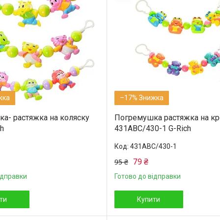
–17%
а- растяжка на коляску
Погремушка растяжка на кр
h
431ABC/430-1 G-Rich
431ABC/430-1
79 ₴
95 ₴
ідправки
Готово до відправки
ти
Купити