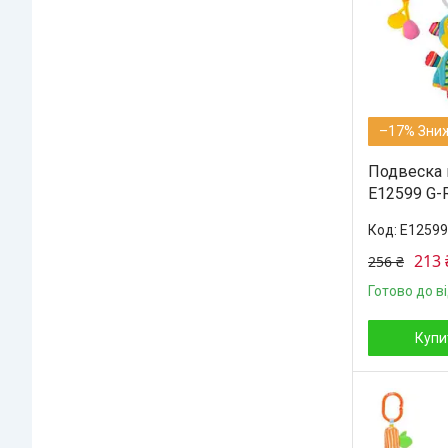
–17%
Подвеска 
E12599 G-R
E12599
213 
256 ₴
Готово до в
Купи