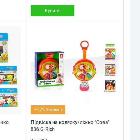
Купити
–17%
ечко
Підвіска на коляску/ліжко "Сова"
836 G-Rich