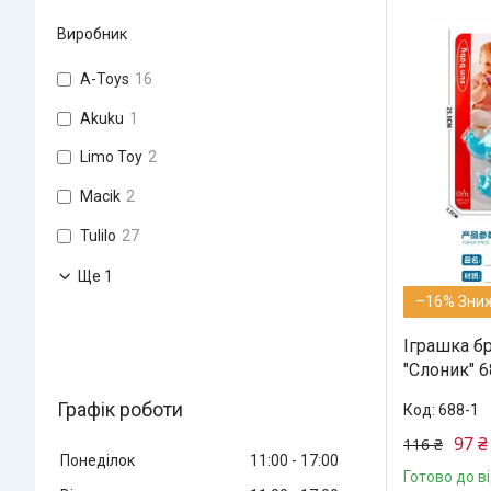
Виробник
A-Toys
16
Akuku
1
Limo Toy
2
Macik
2
Tulilo
27
Ще 1
–16%
Іграшка б
"Слоник" 6
Графік роботи
688-1
97 ₴
116 ₴
Понеділок
11:00
17:00
Готово до в