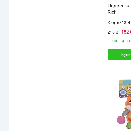
Подвеска н
Rich
6513-4
182 
218 ₴
Готово до в
Купи