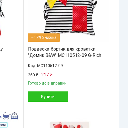
–17%
ку
Подвеска-бортик для кроватки
h
"Домик B&W" МС110512-09 G-Rich
МС110512-09
217 ₴
260 ₴
Готово до відправки
Купити