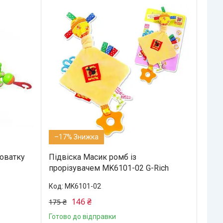
–17%
оватку
Підвіска Масик ромб із
прорізувачем MK6101-02 G-Rich
MK6101-02
146 ₴
175 ₴
Готово до відправки