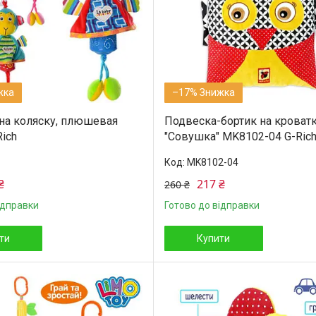
–17%
на коляску, плюшевая
Подвеска-бортик на кроват
ich
"Совушка" MK8102-04 G-Ric
MK8102-04
₴
217 ₴
260 ₴
ідправки
Готово до відправки
ти
Купити