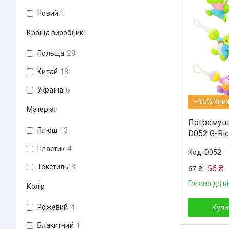
Новий
1
Країна виробник
Польща
28
Китай
18
Україна
6
–16%
Матеріал
Погремушк
Плюш
13
D052 G-Ric
Пластик
4
D052
56 ₴
Текстиль
3
67 ₴
Готово до в
Колір
Рожевий
4
Купи
Блакитний
1