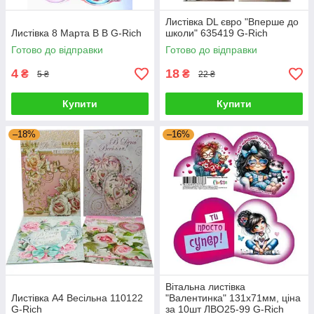
Листівка DL євро "Вперше до
Листівка 8 Марта В В G-Rich
школи" 635419 G-Rich
Готово до відправки
Готово до відправки
4
18
₴
₴
5 ₴
22 ₴
Купити
Купити
–18%
–16%
Вітальна листівка
Листівка А4 Весільна 110122
"Валентинка" 131х71мм, ціна
G-Rich
за 10шт ЛВО25-99 G-Rich