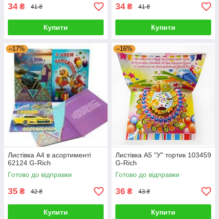
34
34
₴
₴
41 ₴
41 ₴
Купити
Купити
–17%
–16%
Листівка А4 в асортименті
Листівка А5 "У" тортик 103459
62124 G-Rich
G-Rich
Готово до відправки
Готово до відправки
35
36
₴
₴
42 ₴
43 ₴
Купити
Купити