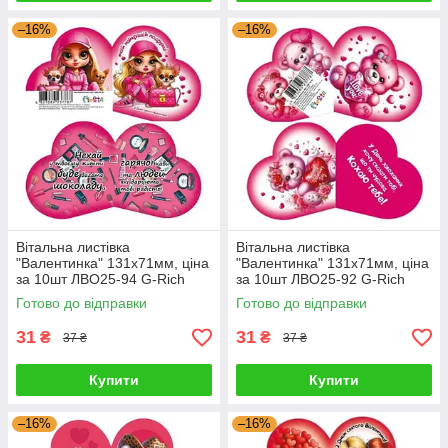
–16%
–16%
Вітальна листівка
Вітальна листівка
"Валентинка" 131х71мм, ціна
"Валентинка" 131х71мм, ціна
за 10шт ЛВО25-94 G-Rich
за 10шт ЛВО25-92 G-Rich
Готово до відправки
Готово до відправки
31
31
₴
₴
37 ₴
37 ₴
Купити
Купити
–16%
–16%