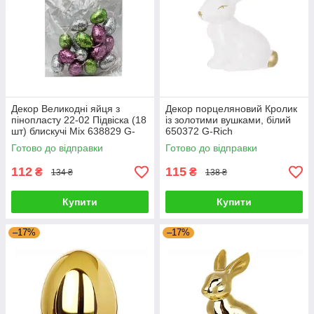
Декор Великодні яйця з
Декор порцеляновий Кролик
пінопласту 22-02 Підвіска (18
із золотими вушками, білий
шт) блискучі Mix 638829 G-
650372 G-Rich
Rich
Готово до відправки
Готово до відправки
112
115
₴
₴
134 ₴
138 ₴
Купити
Купити
–17%
–17%