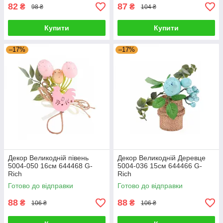
82
87
₴
₴
98 ₴
104 ₴
Купити
Купити
–17%
–17%
Декор Великодній півень
Декор Великодній Деревце
5004-050 16см 644468 G-
5004-036 15см 644466 G-
Rich
Rich
Готово до відправки
Готово до відправки
88
88
₴
₴
106 ₴
106 ₴