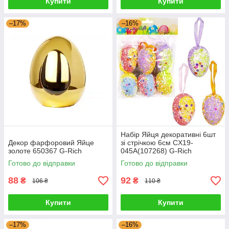
Купити
Купити
–17%
–16%
Набір Яйця декоративні 6шт
Декор фарфоровий Яйце
зі стрічкою 6см CX19-
золоте 650367 G-Rich
045A(107268) G-Rich
Готово до відправки
Готово до відправки
88
92
₴
₴
106 ₴
110 ₴
Купити
Купити
–17%
–16%