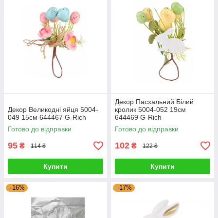
Декор Пасхальний Білий
Декор Великодні яйця 5004-
кролик 5004-052 19см
049 15см 644467 G-Rich
644469 G-Rich
Готово до відправки
Готово до відправки
95
102
₴
₴
114 ₴
122 ₴
Купити
Купити
–16%
–17%