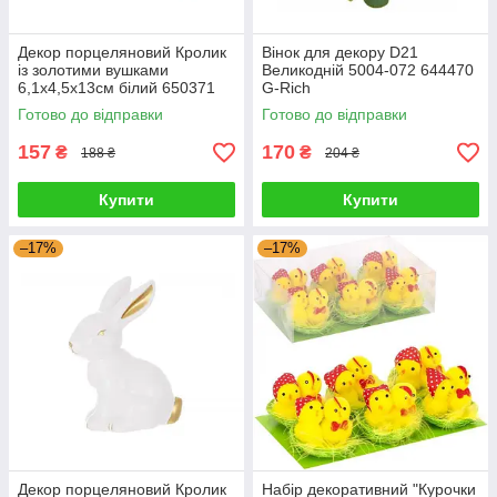
Декор порцеляновий Кролик
Вінок для декору D21
із золотими вушками
Великодній 5004-072 644470
6,1х4,5х13см білий 650371
G-Rich
G-Rich
Готово до відправки
Готово до відправки
157
170
₴
₴
188 ₴
204 ₴
Купити
Купити
–17%
–17%
Декор порцеляновий Кролик
Набір декоративний "Курочки