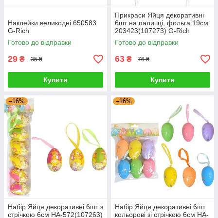
Прикраси Яйця декоративні
Наклейки великодні 650583
6шт на паличці, фольга 19см
G-Rich
203423(107273) G-Rich
Готово до відправки
Готово до відправки
29
63
₴
₴
35 ₴
76 ₴
Купити
Купити
–16%
–16%
Набір Яйця декоративні 6шт з
Набір Яйця декоративні 6шт
стрічкою 6см HA-572(107263)
кольорові зі стрічкою 6см HA-