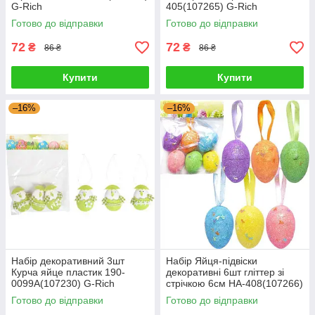
G-Rich
405(107265) G-Rich
Готово до відправки
Готово до відправки
72
72
₴
₴
86 ₴
86 ₴
Купити
Купити
–16%
–16%
Набір декоративний 3шт
Набір Яйця-підвіски
Курча яйце пластик 190-
декоративні 6шт гліттер зі
0099A(107230) G-Rich
стрічкою 6см HA-408(107266)
G-Rich
Готово до відправки
Готово до відправки