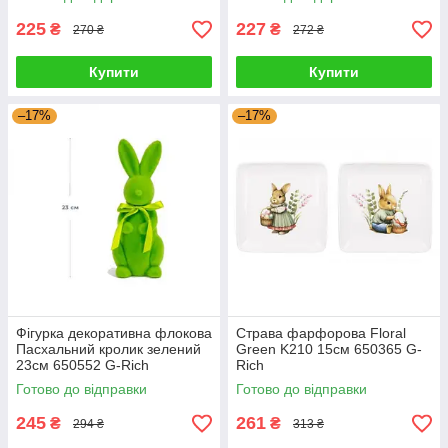
225
227
₴
₴
270 ₴
272 ₴
Купити
Купити
–17%
–17%
Фігурка декоративна флокова
Страва фарфорова Floral
Пасхальний кролик зелений
Green K210 15см 650365 G-
23см 650552 G-Rich
Rich
Готово до відправки
Готово до відправки
245
261
₴
₴
294 ₴
313 ₴