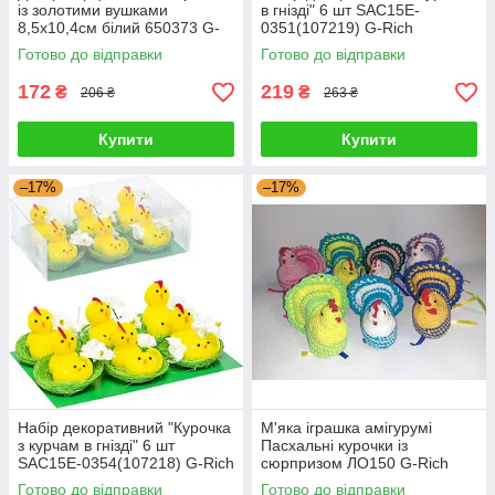
із золотими вушками
в гнізді" 6 шт SAC15E-
8,5х10,4см білий 650373 G-
0351(107219) G-Rich
Rich
Готово до відправки
Готово до відправки
172
219
₴
₴
206 ₴
263 ₴
Купити
Купити
–17%
–17%
Набір декоративний "Курочка
М'яка іграшка амігурумі
з курчам в гнізді" 6 шт
Пасхальні курочки із
SAC15E-0354(107218) G-Rich
сюрпризом ЛО150 G-Rich
Готово до відправки
Готово до відправки