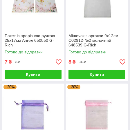
Пакет із прорізною ручкою
Мішечок з органзи 9х12см
25х17см Ангел 650850 G-
С02912-№2 молочний
Rich
648539 G-Rich
Готово до відправки
Готово до відправки
7
8
₴
₴
8 ₴
10 ₴
Купити
Купити
–20%
–20%