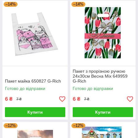
–14%
–14%
Пакет з прорізною ручкою
24х30см Весна Mix 649959
Пакет майка 650827 G-Rich
G-Rich
Готово до відправки
Готово до відправки
6
6
₴
₴
7 ₴
7 ₴
Купити
Купити
–12%
–12%