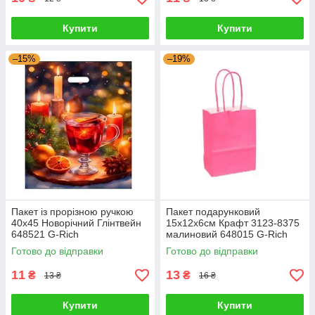
Купити
Купити
–15%
–19%
Пакет із прорізною ручкою
Пакет подарунковий
40х45 Новорічний Глінтвейн
15х12х6см Крафт 3123-8375
648521 G-Rich
малиновий 648015 G-Rich
Готово до відправки
Готово до відправки
11
13
₴
₴
13 ₴
16 ₴
Купити
Купити