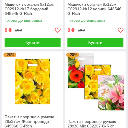
Мішечок з органзи 9х12см
Мішечок з органзи 9х12см
С02912-№17 бордовий
С02912-№12 чорний 648546
648545 G-Rich
G-Rich
Готово до відправки
Готово до відправки
8
8
₴
₴
10 ₴
10 ₴
Купити
Купити
–20%
–20%
Пакет із прорізною ручкою
28х37см Жовті троянди
Пакет з прорізною ручкою
649960 G-Rich
28х38 Mix 652267 G-Rich