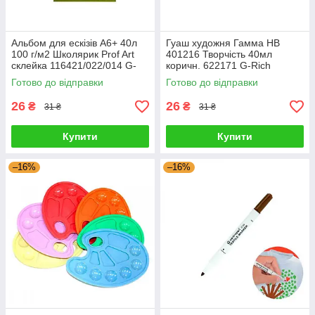
Альбом для ескізів А6+ 40л
Гуаш художня Гамма НВ
100 г/м2 Школярик Prof Art
401216 Творчість 40мл
склейка 116421/022/014 G-
коричн. 622171 G-Rich
Rich
Готово до відправки
Готово до відправки
26
26
₴
₴
31 ₴
31 ₴
Купити
Купити
–16%
–16%