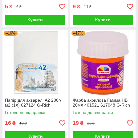
5
9
₴
₴
6 ₴
11 ₴
Купити
Купити
–16%
–17%
Папір для акварелі А2 200г/
Фарба акрилова Гамма НВ
м2 (1л) 627124 G-Rich
20мл 401521 617048 G-Rich
Готово до відправки
Готово до відправки
16
19
₴
₴
19 ₴
23 ₴
Купити
Купити