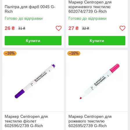
Маркер Centropen для
Палітра для фарб 0045 G-
коричневого текстилю
Rich
602074/2739 G-Rich
Готово до відправки
Готово до відправки
26
27
₴
₴
31 ₴
32 ₴
Купити
Купити
–16%
–16%
Маркер Centropen для
Маркер Centropen для
текстилю фіолет
рожевого текстилю
602696/2739 G-Rich
602695/2739 G-Rich