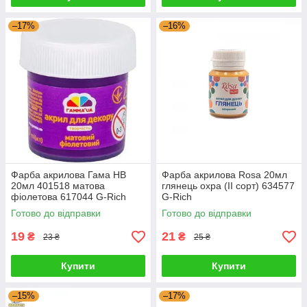
–17%
–16%
Фарба акрилова Гама НВ
Фарба акрилова Rosa 20мл
20мл 401518 матова
глянець охра (II сорт) 634577
фіолетова 617044 G-Rich
G-Rich
Готово до відправки
Готово до відправки
19
21
₴
₴
23 ₴
25 ₴
Купити
Купити
–15%
–17%