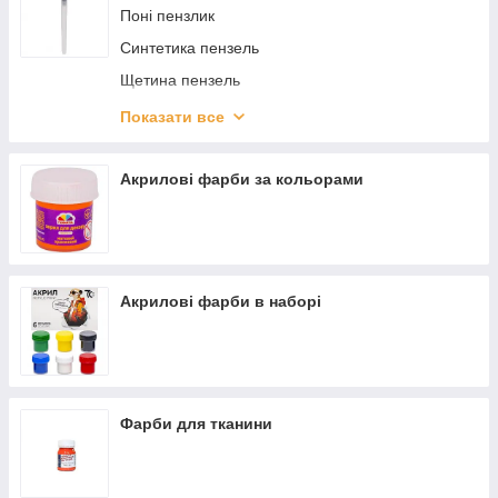
Поні пензлик
Синтетика пензель
Щетина пензель
Білка пензлик
Показати все
Колонок пензель
Акрилові фарби за кольорами
Акрилові фарби в наборі
Фарби для тканини