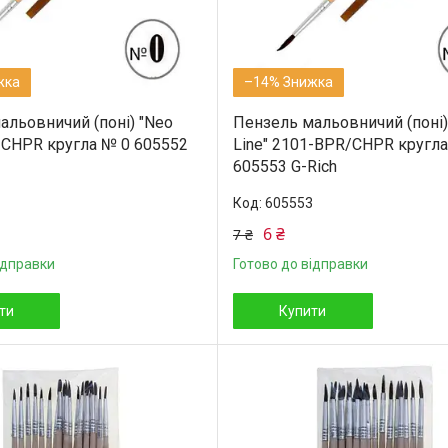
–14%
альовничий (поні) "Neo
Пензель мальовничий (поні)
0-CHPR кругла № 0 605552
Line" 2101-BРR/CHPR кругла
605553 G-Rich
605553
6 ₴
7 ₴
ідправки
Готово до відправки
ти
Купити