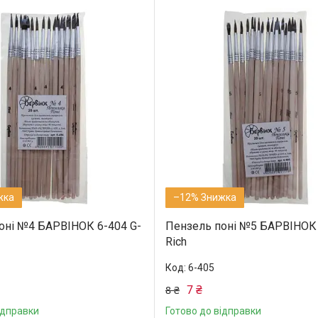
–12%
оні №4 БАРВІНОК 6-404 G-
Пензель поні №5 БАРВІНОК 
Rich
6-405
7 ₴
8 ₴
ідправки
Готово до відправки