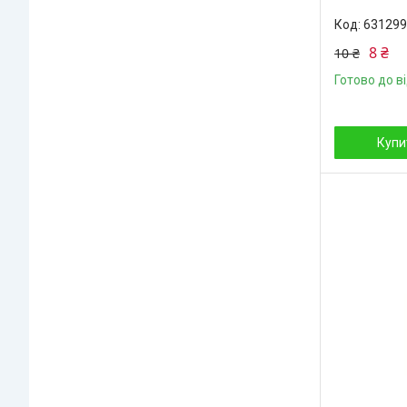
631299
8 ₴
10 ₴
Готово до в
Купи