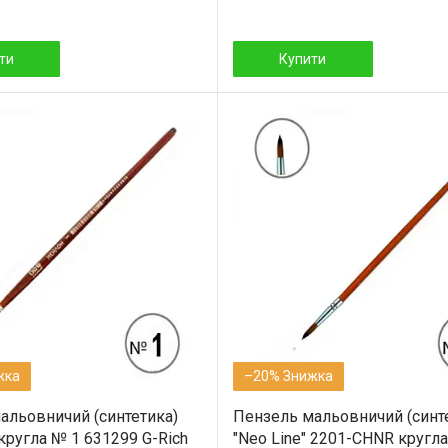
ти
Купити
–20%
альовничий (синтетика)
Пензель мальовничий (синт
 кругла № 1 631299 G-Rich
"Neo Line" 2201-CHNR кругл