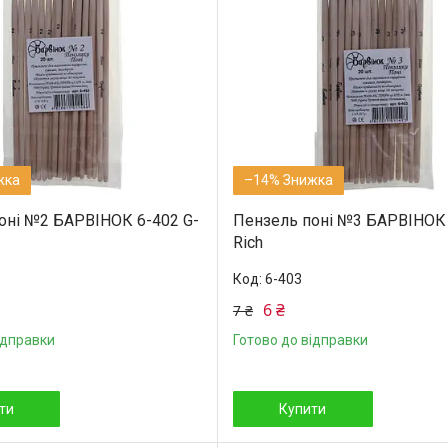
–14%
оні №2 БАРВІНОК 6-402 G-
Пензель поні №3 БАРВІНОК 
Rich
6-403
6 ₴
7 ₴
ідправки
Готово до відправки
ти
Купити