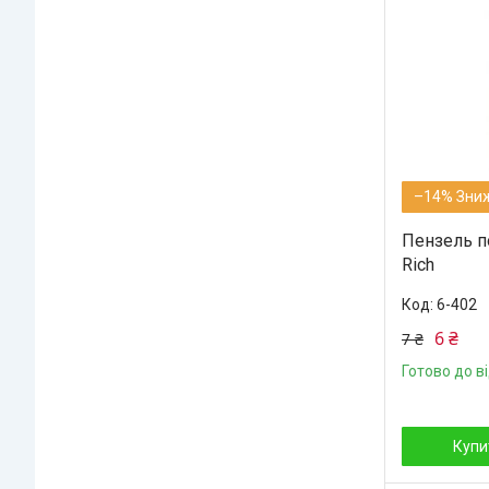
–14%
Пензель п
Rich
6-402
6 ₴
7 ₴
Готово до в
Купи