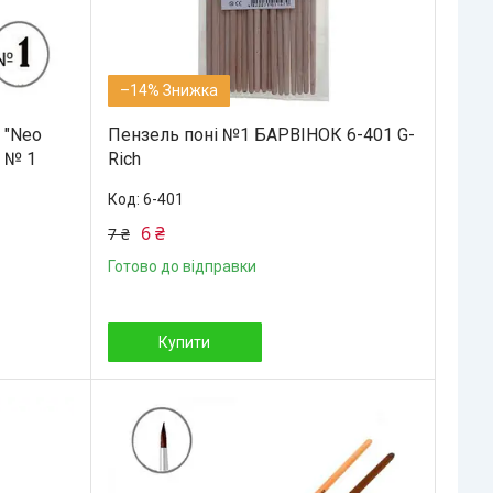
–14%
 "Neo
Пензель поні №1 БАРВІНОК 6-401 G-
 № 1
Rich
6-401
6 ₴
7 ₴
Готово до відправки
Купити