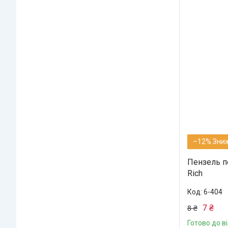
–12%
Пензель п
Rich
6-404
7 ₴
8 ₴
Готово до в