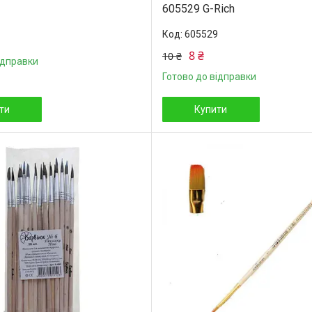
605529 G-Rich
605529
8 ₴
10 ₴
ідправки
Готово до відправки
ти
Купити