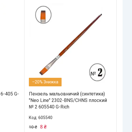
–20%
6-405 G-
Пензель мальовничий (синтетика)
"Neo Line" 2302-BNS/CHNS плоский
№ 2 605540 G-Rich
605540
8 ₴
10 ₴