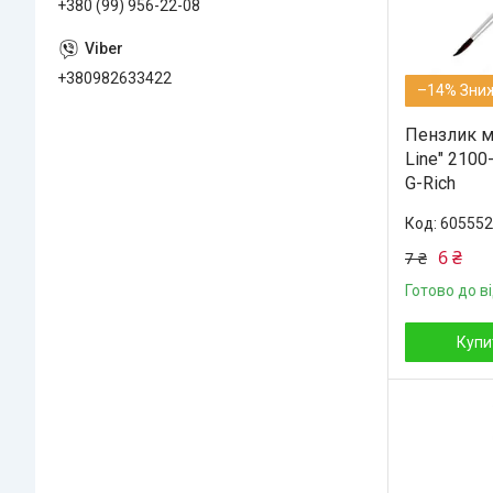
+380 (99) 956-22-08
+380982633422
–14%
Пензлик м
Line" 210
G-Rich
605552
6 ₴
7 ₴
Готово до в
Купи