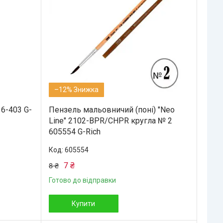
–12%
6-403 G-
Пензель мальовничий (поні) "Neo
Line" 2102-BРR/CHPR кругла № 2
605554 G-Rich
605554
7 ₴
8 ₴
Готово до відправки
Купити