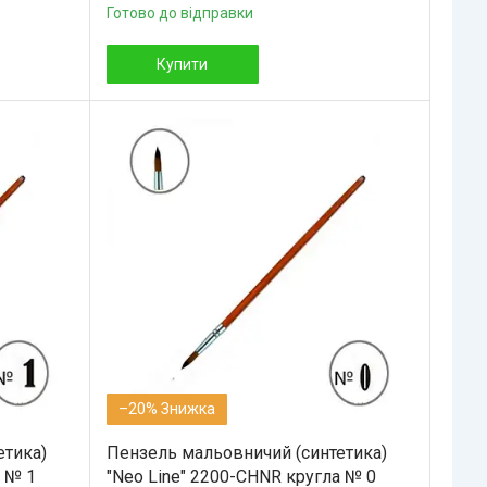
Готово до відправки
Купити
–20%
етика)
Пензель мальовничий (синтетика)
а № 1
"Neo Line" 2200-CHNR кругла № 0