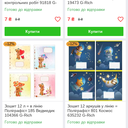
контрольних робіт 91818 G-
19473 G-Rich
Rich
Готово до відправки
Готово до відправки
7
7
₴
₴
8 ₴
8 ₴
Купити
Купити
–12%
–12%
Зошит 12 л = в лінію
Зошит 12 аркушів у лінію =
Поліграфіст 185 Ведмедик
Поліграфіст 801 Космос
104366 G-Rich
635232 G-Rich
Готово до відправки
Готово до відправки