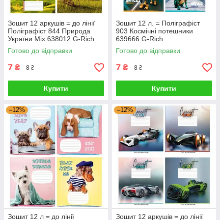
Зошит 12 аркушів = до лінії
Зошит 12 л. = Поліграфіст
Поліграфіст 844 Природа
903 Космічні потешники
України Mix 638012 G-Rich
639666 G-Rich
Готово до відправки
Готово до відправки
7
7
₴
₴
8 ₴
8 ₴
Купити
Купити
–12%
–12%
Зошит 12 л = до лінії
Зошит 12 аркушів = до лінії