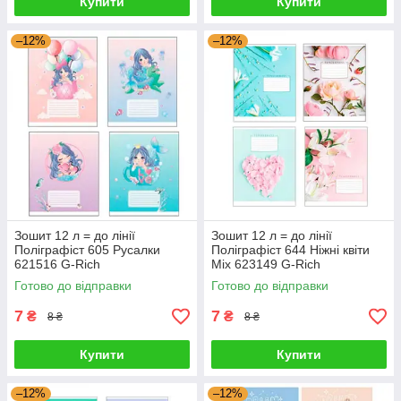
Купити
Купити
–12%
–12%
Зошит 12 л = до лінії
Зошит 12 л = до лінії
Поліграфіст 605 Русалки
Поліграфіст 644 Ніжні квіти
621516 G-Rich
Mix 623149 G-Rich
Готово до відправки
Готово до відправки
7
7
₴
₴
8 ₴
8 ₴
Купити
Купити
–12%
–12%