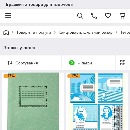
Іграшки та товари для творчості
Товари та послуги
Канцтовари, шкільний базар
Тетр
Зошит у лінію
Сортування
0
Фільтри
–17%
–17%