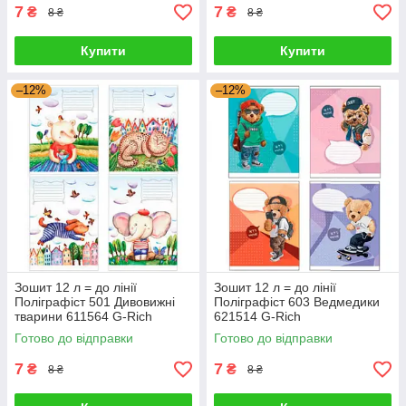
7
7
₴
₴
8 ₴
8 ₴
Купити
Купити
–12%
–12%
Зошит 12 л = до лінії
Зошит 12 л = до лінії
Поліграфіст 501 Дивовижні
Поліграфіст 603 Ведмедики
тварини 611564 G-Rich
621514 G-Rich
Готово до відправки
Готово до відправки
7
7
₴
₴
8 ₴
8 ₴