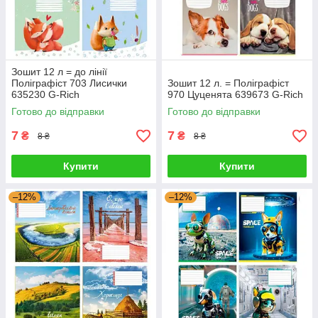
Зошит 12 л = до лінії
Поліграфіст 703 Лисички
Зошит 12 л. = Поліграфіст
635230 G-Rich
970 Цуценята 639673 G-Rich
Готово до відправки
Готово до відправки
7
7
₴
₴
8 ₴
8 ₴
Купити
Купити
–12%
–12%