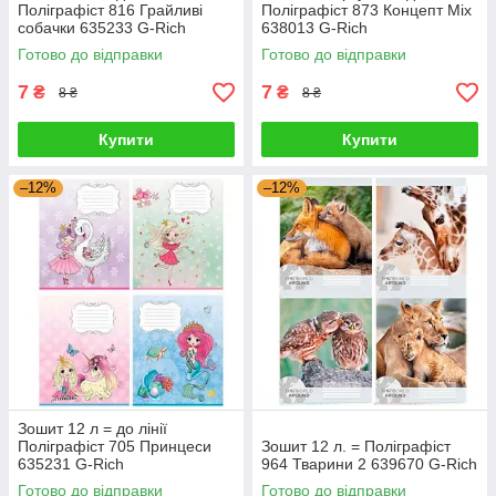
Поліграфіст 816 Грайливі
Поліграфіст 873 Концепт Mix
собачки 635233 G-Rich
638013 G-Rich
Готово до відправки
Готово до відправки
7
7
₴
₴
8 ₴
8 ₴
Купити
Купити
–12%
–12%
Зошит 12 л = до лінії
Поліграфіст 705 Принцеси
Зошит 12 л. = Поліграфіст
635231 G-Rich
964 Тварини 2 639670 G-Rich
Готово до відправки
Готово до відправки