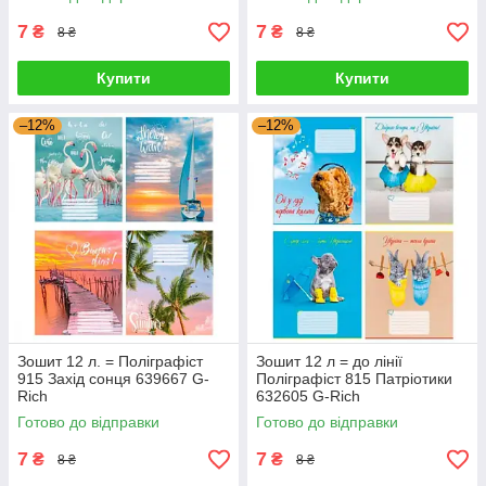
7
7
₴
₴
8 ₴
8 ₴
Купити
Купити
–12%
–12%
Зошит 12 л. = Поліграфіст
Зошит 12 л = до лінії
915 Захід сонця 639667 G-
Поліграфіст 815 Патріотики
Rich
632605 G-Rich
Готово до відправки
Готово до відправки
7
7
₴
₴
8 ₴
8 ₴