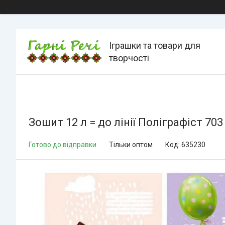
Іграшки та товари для
творчості
Зошит 12 л = до лінії Поліграфіст 70
Готово до відправки
Тільки оптом
Код:
635230