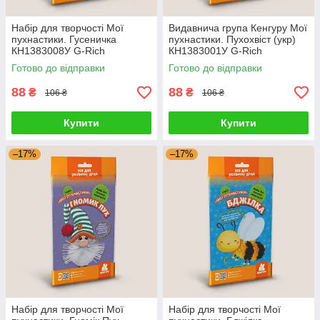
Набір для творчості Мої
Видавнича група Кенгуру Мої
пухнастики. Гусеничка
пухнастики. Пухохвіст (укр)
КН1383008У G-Rich
КН1383001У G-Rich
Готово до відправки
Готово до відправки
88
88
₴
₴
106 ₴
106 ₴
Купити
Купити
–17%
–17%
Набір для творчості Мої
Набір для творчості Мої