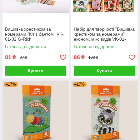
Вишивка хрестиком за
Набір для творчості "Вишивка
номерами "Кіт з бантом" VK-
хрестиком за номерами"
01-02 G-Rich
економ, мікс видів VK-01-
01,02,03,04...10 G-Rich
Готово до відправки
Готово до відправки
81
86
₴
₴
97 ₴
103 ₴
Купити
Купити
–17%
–17%