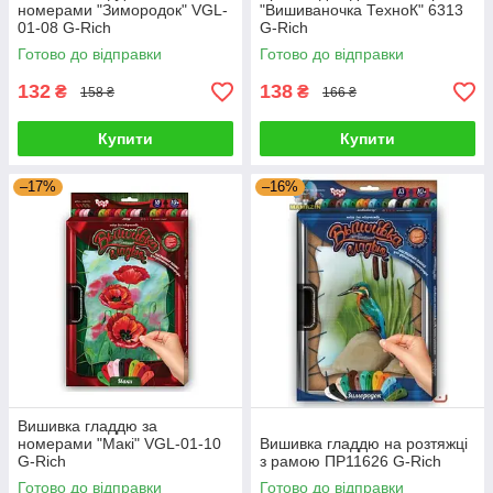
номерами "Зимородок" VGL-
"Вишиваночка ТехноК" 6313
01-08 G-Rich
G-Rich
Готово до відправки
Готово до відправки
132
138
₴
₴
158 ₴
166 ₴
Купити
Купити
–17%
–16%
Вишивка гладдю за
номерами "Макі" VGL-01-10
Вишивка гладдю на розтяжці
G-Rich
з рамою ПР11626 G-Rich
Готово до відправки
Готово до відправки