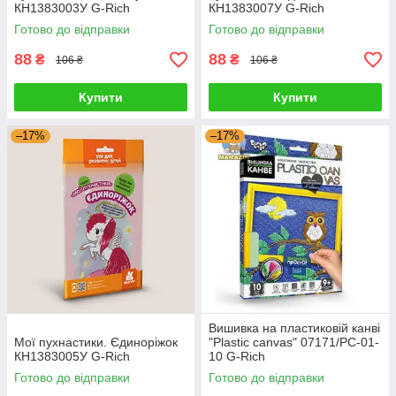
КН1383003У G-Rich
КН1383007У G-Rich
Готово до відправки
Готово до відправки
88
88
₴
₴
106 ₴
106 ₴
Купити
Купити
–17%
–17%
Вишивка на пластиковій канві
Мої пухнастики. Єдиноріжок
"Plastic canvas" 07171/PC-01-
КН1383005У G-Rich
10 G-Rich
Готово до відправки
Готово до відправки