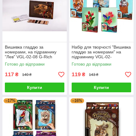
Вишивка гладдю за
Набір для творчості "Вишивка
номерами, на підрамнику
гладдю за номерами" на
"Лев" VGL-02-08 G-Rich
підрамнику VGL-02-
01,02,03,04...10 G-Rich
Готово до відправки
Готово до відправки
117
119
₴
₴
140 ₴
143 ₴
Купити
Купити
–17%
–16%