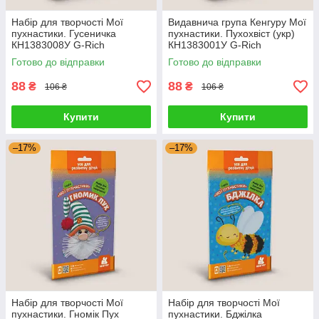
Набір для творчості Мої
Видавнича група Кенгуру Мої
пухнастики. Гусеничка
пухнастики. Пухохвіст (укр)
КН1383008У G-Rich
КН1383001У G-Rich
Готово до відправки
Готово до відправки
88
88
₴
₴
106 ₴
106 ₴
Купити
Купити
–17%
–17%
Набір для творчості Мої
Набір для творчості Мої
пухнастики. Гномік Пух
пухнастики. Бджілка