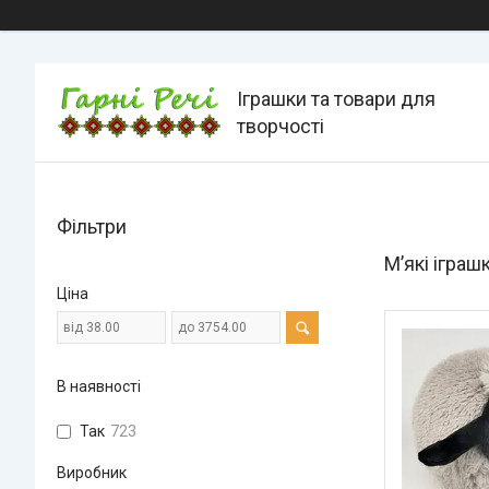
Іграшки та товари для
творчості
Фільтри
М’які іграш
Ціна
В наявності
Так
723
Виробник