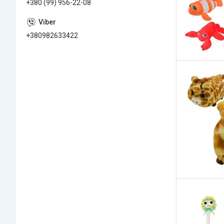
+380 (99) 956-22-08
+380982633422