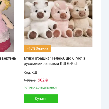
–17%
ревертень
М'яка іграшка "Теленя, що бігає" з
рухомими лапками КШ G-Rich
КШ
902 ₴
1 082 ₴
Готово до відправки
Купити