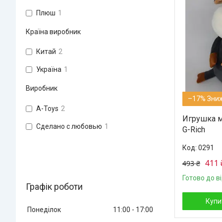
Плюш
1
Країна виробник
Китай
2
Україна
1
Виробник
–17%
A-Toys
2
Игрушка м
Сделано с любовью
1
G-Rich
0291
411 
493 ₴
Готово до в
Графік роботи
Купи
Понеділок
11:00
17:00