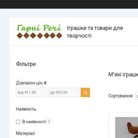
Іграшки та товари для
творчості
Фільтри
М'які ігра
Діапазон цін, ₴
Наявність
В наявності
3
Матеріал