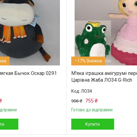
–17%
ягкая Бычок Оскар 0291
М'яка іграшка амігурумі пе
Царівна Жаба ЛО34 G-Rich
ЛО34
₴
755 ₴
906 ₴
ідправки
Готово до відправки
ти
Купити