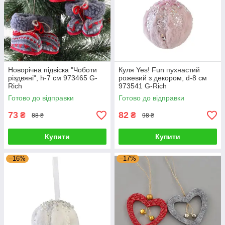
Новорічна підвіска "Чоботи
Куля Yes! Fun пухнастий
різдвяні", h-7 см 973465 G-
рожевий з декором, d-8 см
Rich
973541 G-Rich
Готово до відправки
Готово до відправки
73
82
₴
₴
88 ₴
98 ₴
Купити
Купити
–16%
–17%