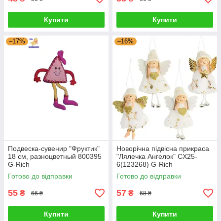
Купити
Купити
–17%
–16%
Подвеска-сувенир "Фруктик"
Новорічна підвісна прикраса
18 см, разноцветный 800395
"Лялечка Ангелок" CX25-
G-Rich
6(123268) G-Rich
Готово до відправки
Готово до відправки
55
57
₴
₴
66 ₴
68 ₴
Купити
Купити