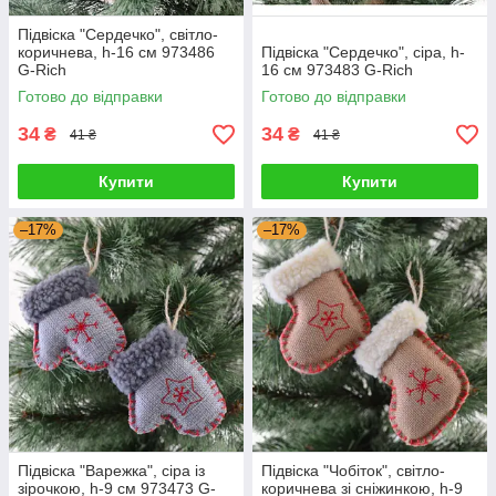
Підвіска "Сердечко", світло-
коричнева, h-16 см 973486
Підвіска "Сердечко", сіра, h-
G-Rich
16 см 973483 G-Rich
Готово до відправки
Готово до відправки
34
34
₴
₴
41 ₴
41 ₴
Купити
Купити
–17%
–17%
Підвіска "Варежка", сіра із
Підвіска "Чобіток", світло-
зірочкою, h-9 см 973473 G-
коричнева зі сніжинкою, h-9