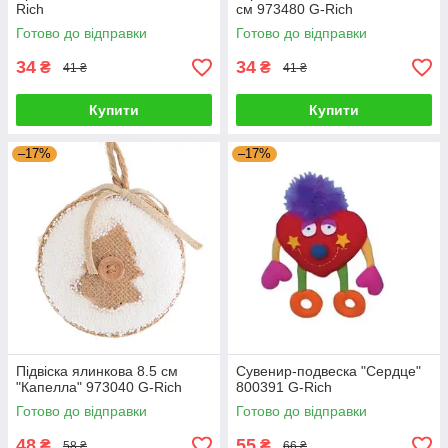
Rich
см 973480 G-Rich
Готово до відправки
Готово до відправки
34
34
₴
₴
41 ₴
41 ₴
Купити
Купити
–17%
–17%
Підвіска ялинкова 8.5 см
Сувенир-подвеска "Сердце"
"Капелла" 973040 G-Rich
800391 G-Rich
Готово до відправки
Готово до відправки
48
55
₴
₴
58 ₴
66 ₴