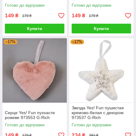
Готово до відправки
Готово до відправки
149
149
₴
₴
179 ₴
179 ₴
Купити
Купити
–17%
–17%
Звезда Yes! Fun пушистая
Серце Yes! Fun пухнасте
кремово-белая с декором
рожеве 973553 G-Rich
973537 G-Rich
Готово до відправки
Готово до відправки
149
234
₴
₴
179 ₴
281 ₴