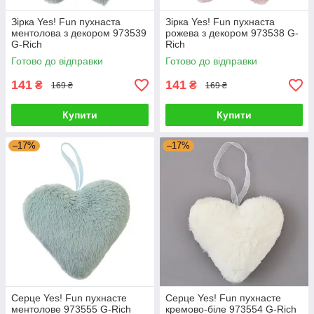
Зірка Yes! Fun пухнаста
Зірка Yes! Fun пухнаста
ментолова з декором 973539
рожева з декором 973538 G-
G-Rich
Rich
Готово до відправки
Готово до відправки
141
141
₴
₴
169 ₴
169 ₴
Купити
Купити
–17%
–17%
Серце Yes! Fun пухнасте
Серце Yes! Fun пухнасте
ментолове 973555 G-Rich
кремово-біле 973554 G-Rich