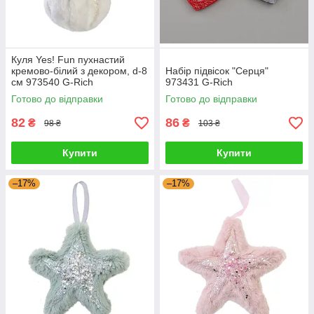
Куля Yes! Fun пухнастий
кремово-білий з декором, d-8
Набір підвісок "Серця"
см 973540 G-Rich
973431 G-Rich
Готово до відправки
Готово до відправки
82
86
₴
₴
98 ₴
103 ₴
Купити
Купити
–17%
–17%