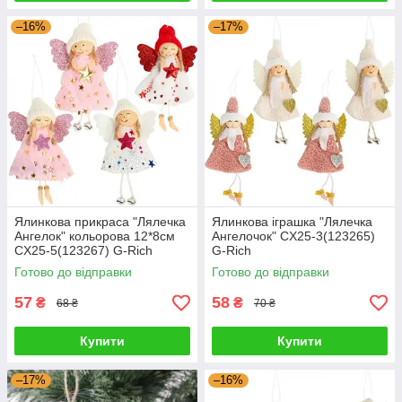
–16%
–17%
Ялинкова прикраса "Лялечка
Ялинкова іграшка "Лялечка
Ангелок" кольорова 12*8см
Ангелочок" CX25-3(123265)
CX25-5(123267) G-Rich
G-Rich
Готово до відправки
Готово до відправки
57
58
₴
₴
68 ₴
70 ₴
Купити
Купити
–17%
–16%