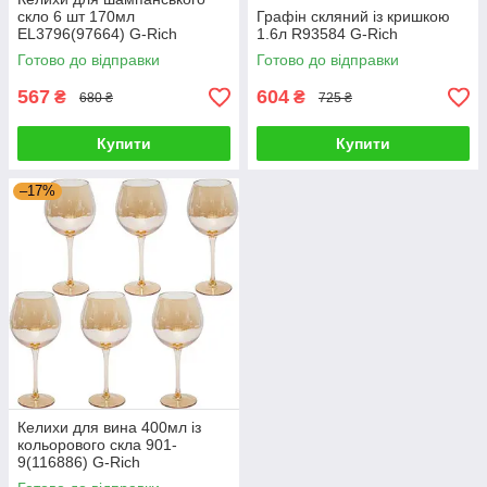
скло 6 шт 170мл
Графін скляний із кришкою
EL3796(97664) G-Rich
1.6л R93584 G-Rich
Готово до відправки
Готово до відправки
567
604
₴
₴
680 ₴
725 ₴
Купити
Купити
–17%
Келихи для вина 400мл із
кольорового скла 901-
9(116886) G-Rich