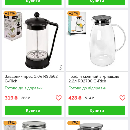
Купити
Купити
–17%
–17%
Заварник-прес 1.0л R93562
Графін скляний з кришкою
G-Rich
2.2л R92796 G-Rich
Готово до відправки
Готово до відправки
319
428
₴
₴
383 ₴
514 ₴
Купити
Купити
–17%
–17%