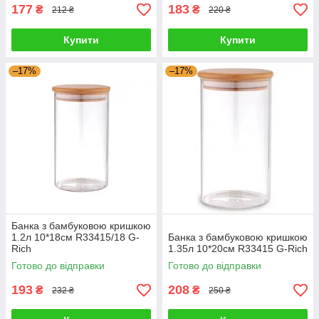
177
183
₴
₴
212 ₴
220 ₴
Купити
Купити
–17%
–17%
Банка з бамбуковою кришкою
1.2л 10*18см R33415/18 G-
Банка з бамбуковою кришкою
Rich
1.35л 10*20см R33415 G-Rich
Готово до відправки
Готово до відправки
193
208
₴
₴
232 ₴
250 ₴