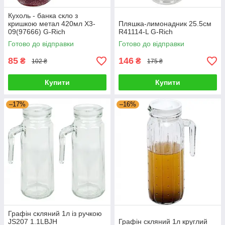
Кухоль - банка скло з
кришкою метал 420мл X3-
Пляшка-лимонадник 25.5см
09(97666) G-Rich
R41114-L G-Rich
Готово до відправки
Готово до відправки
85
146
₴
₴
102 ₴
175 ₴
Купити
Купити
–17%
–16%
Графін скляний 1л із ручкою
JS207 1.1LBJH
Графін скляний 1л круглий