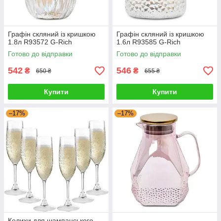
Графін скляний із кришкою
Графін скляний із кришкою
1.8л R93572 G-Rich
1.6л R93585 G-Rich
Готово до відправки
Готово до відправки
542
546
₴
₴
650 ₴
655 ₴
Купити
Купити
–17%
–17%
Келихи для шампанського