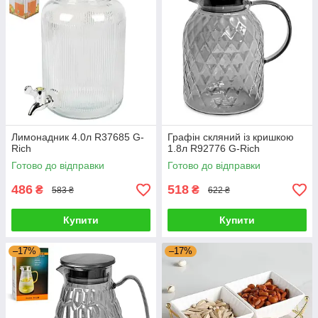
Лимонадник 4.0л R37685 G-
Графін скляний із кришкою
Rich
1.8л R92776 G-Rich
Готово до відправки
Готово до відправки
486
518
₴
₴
583 ₴
622 ₴
Купити
Купити
–17%
–17%