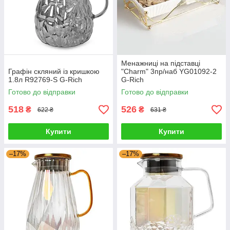
Менажниці на підставці
Графін скляний із кришкою
"Charm" 3пр/наб YG01092-2
1.8л R92769-S G-Rich
G-Rich
Готово до відправки
Готово до відправки
518
526
₴
₴
622 ₴
631 ₴
Купити
Купити
–17%
–17%