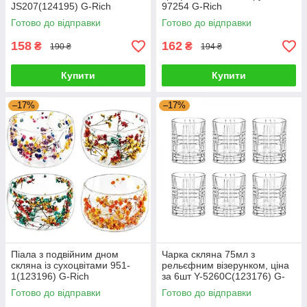
JS207(124195) G-Rich
97254 G-Rich
Готово до відправки
Готово до відправки
158
162
₴
₴
190 ₴
194 ₴
Купити
Купити
–17%
–17%
Піала з подвійним дном
Чарка скляна 75мл з
скляна із сухоцвітами 951-
рельєфним візерунком, ціна
1(123196) G-Rich
за 6шт Y-5260C(123176) G-
Rich
Готово до відправки
Готово до відправки