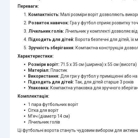
Переваги:
Компактність:
Малі розміри воріт дозволяють викорис
Розвиток навичок:
Гра у футбол сприяє розвитку точн
Лічильник голів:
Лічильник у комплекті дозволяє від
Підходить для дітей:
Ворота безпечні для дітей, їх 
Зручність зберігання:
Компактна конструкція дозволя
Характеристики:
Розміри воріт:
71.5 х 35 см (ширина) х 55 см (висота)
Матеріал:
Пластик
Використання:
Для гри у футбол у приміщенні або на
Підходить для дітей:
Так, для дітей старше 3 років
Упаковка:
Компактна упаковка для зручного зберіга
Комплектація:
1 пара футбольних воріт
Сітка для воріт
М'яч (діаметр 14 см)
Лічильник голів
Ці футбольні ворота стануть чудовим вибором для активних 