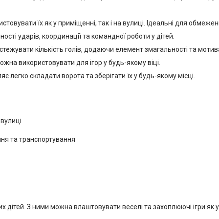
товувати їх як у приміщенні, так і на вулиці. Ідеальні для обмежен
ості ударів, координації та командної роботи у дітей.
стежувати кількість голів, додаючи елемент змагальності та мотива
можна використовувати для ігор у будь-якому віці.
є легко складати ворота та зберігати їх у будь-якому місці.
 вулиці
ння та транспортування
дітей. З ними можна влаштовувати веселі та захоплюючі ігри як у п