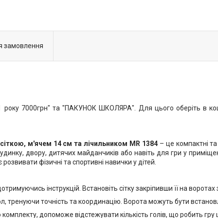
я замовлення
року 7000грн" та "ПАКУНОК ШКОЛЯРА". Для цього оберіть в коши
 сіткою, м'ячем 14 см та лічильником MR 1384
– це компактні та 
удинку, двору, дитячих майданчиків або навіть для гри у приміщен
 розвивати фізичні та спортивні навички у дітей.
дотримуючись інструкцій. Встановіть сітку закріпивши її на ворота
л, тренуючи точність та координацію. Ворота можуть бути встановл
 комплекту, допоможе відстежувати кількість голів, що робить гру 