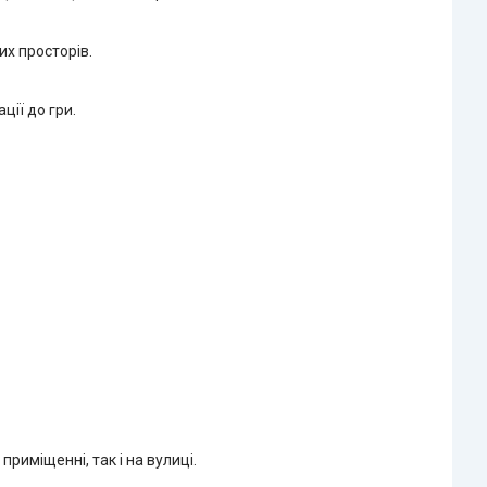
их просторів.
ції до гри.
риміщенні, так і на вулиці.