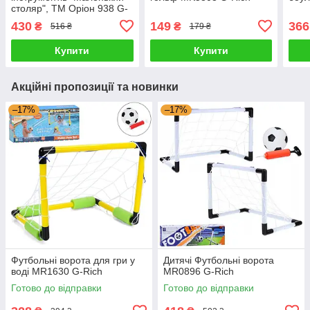
столяр", ТМ Оріон 938 G-
Rich
430
149
366
₴
₴
516 ₴
179 ₴
Купити
Купити
Акційні пропозиції та новинки
–17%
–17%
Футбольні ворота для гри у
Дитячі Футбольні ворота
воді MR1630 G-Rich
MR0896 G-Rich
Готово до відправки
Готово до відправки