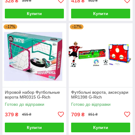
328
418
₴
₴
394 ₴
502 ₴
Купити
Купити
–17%
–17%
Игровой набор Футбольные
Футбольні ворота, аксесуари
ворота MR0315 G-Rich
MR1398 G-Rich
Готово до відправки
Готово до відправки
379
709
₴
₴
455 ₴
851 ₴
Купити
Купити