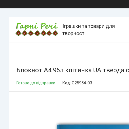
Іграшки та товари для
творчості
Блокнот А4 96л клітинка UA тверда 
Готово до відправки
Код:
О25954-03