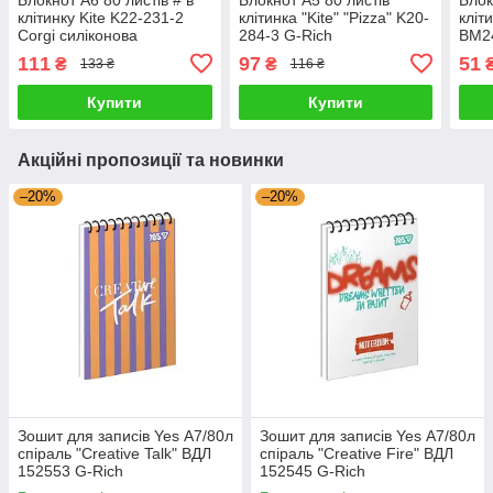
клітинку Kite K22-231-2
клітинка "Kite" "Pizza" K20-
кліт
Corgi силіконова
284-3 G-Rich
BM2
обкладинка 635273 G-Rich
спір
111
97
51
₴
₴
133 ₴
116 ₴
обкл
Купити
Купити
Акційні пропозиції та новинки
–20%
–20%
Зошит для записів Yes А7/80л
Зошит для записів Yes А7/80л
спіраль "Creative Talk" ВДЛ
спіраль "Creative Fire" ВДЛ
152553 G-Rich
152545 G-Rich