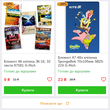
–18%
–18%
Блокнот А7 48л клітинка
Блокнот А6 клітина ЗК-16, 32
SpongeBob 70х105мм SB25-
листи 87581 G-Rich
224 G-Rich
Готово до відправки
Готово до відправки
9
23
₴
₴
11 ₴
28 ₴
Купити
Купити
Показати ще