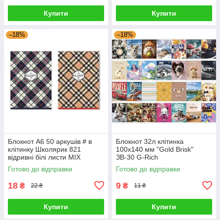
Купити
Купити
–18%
–18%
Блокнот А6 50 аркушів # в
Блокнот 32л клітинка
клітинку Школярик 821
100x140 мм "Gold Brisk"
відривні білі листи MIX
ЗВ-30 G-Rich
633437 G-Rich
Готово до відправки
Готово до відправки
18
9
₴
₴
22 ₴
11 ₴
Купити
Купити