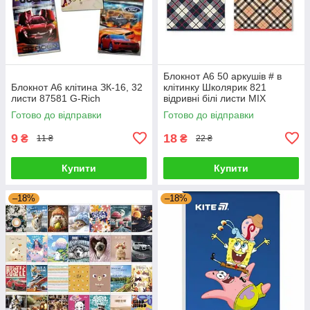
Блокнот А6 50 аркушів # в
Блокнот А6 клітина ЗК-16, 32
клітинку Школярик 821
листи 87581 G-Rich
відривні білі листи MIX
633437 G-Rich
Готово до відправки
Готово до відправки
9
18
₴
₴
11 ₴
22 ₴
Купити
Купити
–18%
–18%