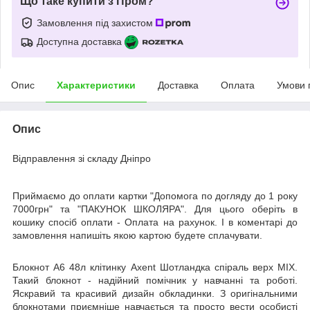
Що таке купити з Пром?
Замовлення під захистом
Доступна доставка
Опис
Характеристики
Доставка
Оплата
Умови 
Опис
Відправлення зі складу Дніпро
Приймаємо до оплати картки "Допомога по догляду до 1 року
7000грн" та "ПАКУНОК ШКОЛЯРА". Для цього оберіть в
кошику спосіб оплати - Оплата на рахунок. І в коментарі до
замовлення напишіть якою картою будете сплачувати.
Блокнот А6 48л клітинку Axent Шотландка спіраль верх MIX.
Такий блокнот - надійний помічник у навчанні та роботі.
Яскравий та красивий дизайн обкладинки. З оригінальними
блокнотами приємніше навчається та просто вести особисті