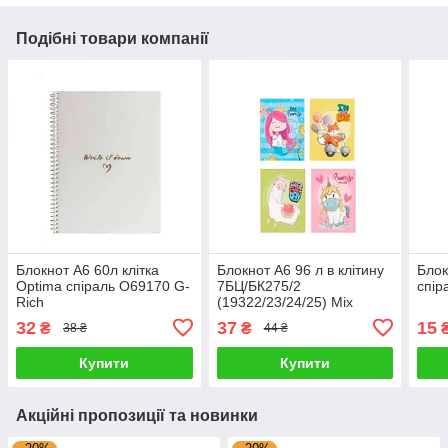
Подібні товари компанії
Блокнот А6 60л клітка
Блокнот А6 96 л в клітину
Блок
Optima спіраль О69170 G-
7БЦ/БК275/2
спір
Rich
(19322/23/24/25) Mix
605346 G-Rich
32
37
15
₴
₴
38 ₴
44 ₴
Купити
Купити
Акційні пропозиції та новинки