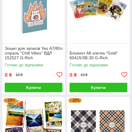
Зошит для записів Yes А7/80л
спіраль "Chill Vibes" ВДЛ
Блокнот А6 клетка "Gold"
152527 G-Rich
60415/3В-30 G-Rich
Готово до відправки
Готово до відправки
8
8
₴
₴
10 ₴
10 ₴
Купити
Купити
–18%
–18%