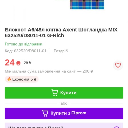
Блокнот А6/48л клітка Axent Шотландка MIX
632520/D8011-01 G-Rich
Готово до відправки
Код: 632520/D8011-01
Роздріб
24
₴
29 ₴
Мінімальна сума замовлення на сайті — 200 ₴
Економія
5 ₴
Купити
або
Купити з