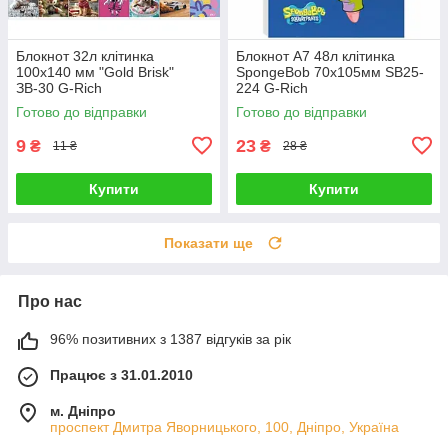
Блокнот 32л клітинка
Блокнот А7 48л клітинка
100x140 мм "Gold Brisk"
SpongeBob 70х105мм SB25-
ЗВ-30 G-Rich
224 G-Rich
Готово до відправки
Готово до відправки
9
23
₴
₴
11 ₴
28 ₴
Купити
Купити
Показати ще
Про нас
96% позитивних з 1387 відгуків за рік
Працює з 31.01.2010
м. Дніпро
проспект Дмитра Яворницького, 100, Дніпро, Україна