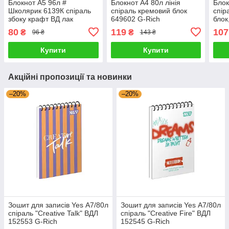
Блокнот А5 96л #
Блокнот А4 80л лінія
Блок
Школярик 6139К спіраль
спіраль кремовий блок
спір
збоку крафт ВД лак
649602 G-Rich
блок
кремовий блок 646155 G-
краф
80
119
107
₴
₴
96 ₴
143 ₴
Rich
STU
6114
Купити
Купити
Акційні пропозиції та новинки
–20%
–20%
Зошит для записів Yes А7/80л
Зошит для записів Yes А7/80л
спіраль "Creative Talk" ВДЛ
спіраль "Creative Fire" ВДЛ
152553 G-Rich
152545 G-Rich