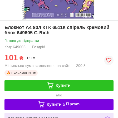
Блокнот А4 80л КТК 6511К спіраль кремовий
блок 649605 G-Rich
Готово до відправки
Код: 649605
Роздріб
101
₴
121 ₴
Мінімальна сума замовлення на сайті — 200 ₴
Економія
20 ₴
Купити
або
Купити з