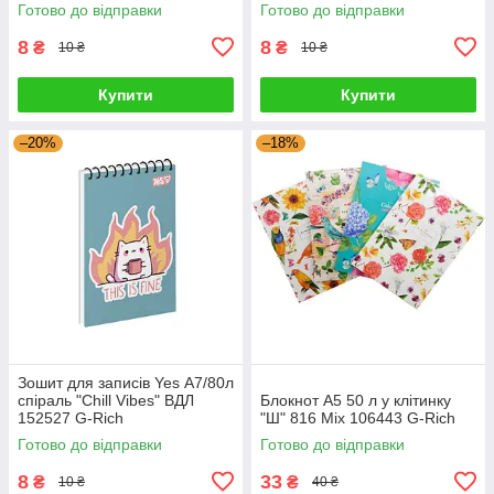
Готово до відправки
Готово до відправки
8
8
₴
₴
10 ₴
10 ₴
Купити
Купити
–20%
–18%
Зошит для записів Yes А7/80л
спіраль "Chill Vibes" ВДЛ
Блокнот А5 50 л у клітинку
152527 G-Rich
"Ш" 816 Mix 106443 G-Rich
Готово до відправки
Готово до відправки
8
33
₴
₴
10 ₴
40 ₴