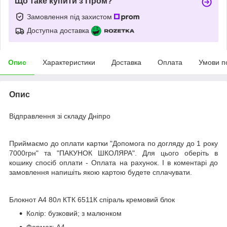
Що таке купити з Пром?
Замовлення під захистом
Доступна доставка
Опис
Характеристики
Доставка
Оплата
Умови п
Опис
Відправлення зі складу Дніпро
Приймаємо до оплати картки "Допомога по догляду до 1 року
7000грн" та "ПАКУНОК ШКОЛЯРА". Для цього оберіть в
кошику спосіб оплати - Оплата на рахунок. І в коментарі до
замовлення напишіть якою картою будете сплачувати.
Блокнот А4 80л КТК 6511К спіраль кремовий блок
Колір: бузковий; з малюнком
Формат: А4