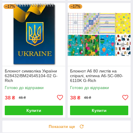
–17%
–17%
Блокнот символіка України
Блокнот A6 80 листів на
628432/BM24545104-02 G-
спіралі, клітина A6-SC-080-
Rich
6110K G-Rich
Готово до відправки
Готово до відправки
38
38
₴
₴
46 ₴
46 ₴
Купити
Купити
Показати ще