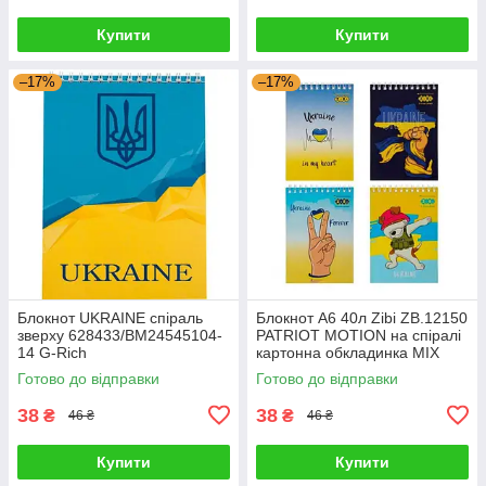
Купити
Купити
–17%
–17%
Блокнот UKRAINE спіраль
Блокнот А6 40л Zibi ZB.12150
зверху 628433/BM24545104-
PATRIOT MOTION на спіралі
14 G-Rich
картонна обкладинка MIX
643826 G-Rich
Готово до відправки
Готово до відправки
38
38
₴
₴
46 ₴
46 ₴
Купити
Купити