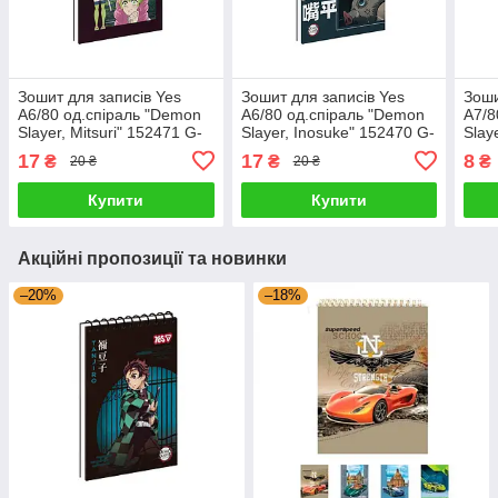
Зошит для записів Yes
Зошит для записів Yes
Зоши
А6/80 од.спіраль "Demon
А6/80 од.спіраль "Demon
А7/8
Slayer, Mitsuri" 152471 G-
Slayer, Inosuke" 152470 G-
Slay
Rich
Rich
1525
17
17
8
₴
₴
₴
20 ₴
20 ₴
Купити
Купити
Акційні пропозиції та новинки
–20%
–18%