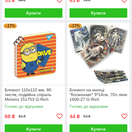
53
63
₴
₴
64 ₴
76 ₴
Купити
Купити
–17%
–17%
Блокнот 110х110 мм, 80
Блокнот на кнопці
листів, подвійна спіраль
"Космонавт" 9*14см, 70л лінія
Minions 151753 G-Rich
1600-27 G-Rich
Готово до відправки
Готово до відправки
68
44
₴
₴
82 ₴
53 ₴
Купити
Купити