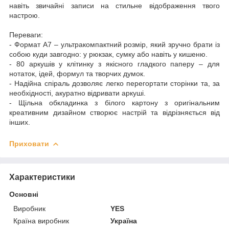
навіть звичайні записи на стильне відображення твого
настрою.
Переваги:
- Формат А7 – ультракомпактний розмір, який зручно брати із
собою куди завгодно: у рюкзак, сумку або навіть у кишеню.
- 80 аркушів у клітинку з якісного гладкого паперу – для
нотаток, ідей, формул та творчих думок.
- Надійна спіраль дозволяє легко перегортати сторінки та, за
необхідності, акуратно відривати аркуші.
- Щільна обкладинка з білого картону з оригінальним
креативним дизайном створює настрій та відрізняється від
інших.
Приховати
Характеристики
Основні
Виробник
YES
Країна виробник
Україна