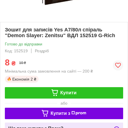
Зошит для записів Yes А7/80л спіраль
"Demon Slayer: Zenitsu" ВДЛ 152519 G-Rich
Готово до відправки
Код: 152519
Роздріб
8
₴
10 ₴
Мінімальна сума замовлення на сайті — 200 ₴
Економія
2 ₴
Купити
або
Купити з