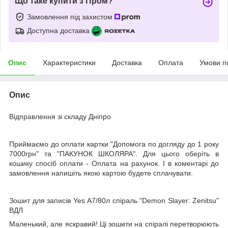
Що таке купити з Пром?
Замовлення під захистом
Доступна доставка
Опис
Характеристики
Доставка
Оплата
Умови п
Опис
Відправлення зі складу Дніпро
Приймаємо до оплати картки "Допомога по догляду до 1 року
7000грн" та "ПАКУНОК ШКОЛЯРА". Для цього оберіть в
кошику спосіб оплати - Оплата на рахунок. І в коментарі до
замовлення напишіть якою картою будете сплачувати.
Зошит для записів Yes А7/80л спіраль "Demon Slayer: Zenitsu"
ВДЛ
Маленький, але яскравий! Ці зошити на спіралі перетворюють