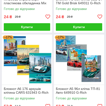
пластикова обкладинка Mix
ТМ Gold Brisk 649311 G-Rich
642999 G-Rich
Готово до відправки
Готово до відправки
24
24
₴
₴
29 ₴
29 ₴
Купити
Купити
–17%
–17%
Блокнот А6 176 аркушів
Блокнот А5 96л клітка ТП-81
клітина CARS 631943 G-Rich
Авто 649910 G-Rich
Готово до відправки
Готово до відправки