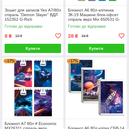
Зошит для записів Yes А7/80л
Блокнот А6 80л клітинка
спіраль "Demon Slayer" ВДЛ
ЗК-19 Машини блок-офсет
152352 G-Rich
спіраль верх Міх 650531 G-
Rich
Готово до відправки
Готово до відправки
8
28
₴
₴
10 ₴
34 ₴
Купити
Купити
–17%
–17%
Блокнот А7 80л # Economix
MX26311 спіраль верх
Блокнот А6 80л клітка СБВ-14