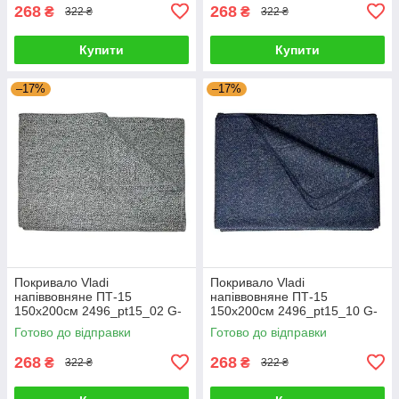
268
268
₴
₴
322 ₴
322 ₴
Купити
Купити
–17%
–17%
Покривало Vladi
Покривало Vladi
напіввовняне ПТ-15
напіввовняне ПТ-15
150x200см 2496_pt15_02 G-
150x200см 2496_pt15_10 G-
Rich
Rich
Готово до відправки
Готово до відправки
268
268
₴
₴
322 ₴
322 ₴