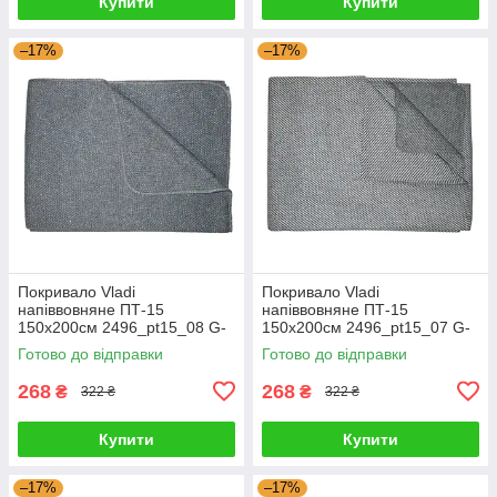
Купити
Купити
–17%
–17%
Покривало Vladi
Покривало Vladi
напіввовняне ПТ-15
напіввовняне ПТ-15
150x200см 2496_pt15_08 G-
150x200см 2496_pt15_07 G-
Rich
Rich
Готово до відправки
Готово до відправки
268
268
₴
₴
322 ₴
322 ₴
Купити
Купити
–17%
–17%