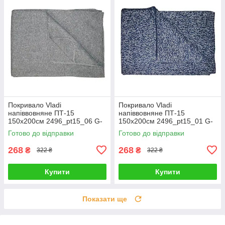
Покривало Vladi
Покривало Vladi
напіввовняне ПТ-15
напіввовняне ПТ-15
150x200см 2496_pt15_06 G-
150x200см 2496_pt15_01 G-
Rich
Rich
Готово до відправки
Готово до відправки
268
268
₴
₴
322 ₴
322 ₴
Купити
Купити
Показати ще