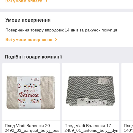
Всі умови оплати
Умови повернення
Повернення товару впродовж 14 днів за рахунок покупця
Всі умови повернення
Подібні товари компанії
Плед Vladi Валенсія 20
Плед Vladi Валенсия 17
Плед
2492_03_parquet_belyjj_pes
2489_01_antonio_belyjj_dym
140*