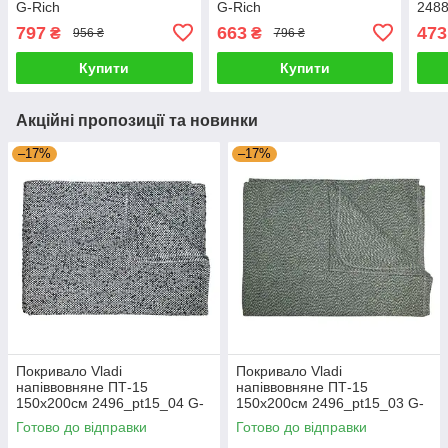
G-Rich
G-Rich
2488
G-Ri
797
663
473
₴
₴
956 ₴
796 ₴
Купити
Купити
Акційні пропозиції та новинки
–17%
–17%
Покривало Vladi
Покривало Vladi
напіввовняне ПТ-15
напіввовняне ПТ-15
150x200см 2496_pt15_04 G-
150x200см 2496_pt15_03 G-
Rich
Rich
Готово до відправки
Готово до відправки