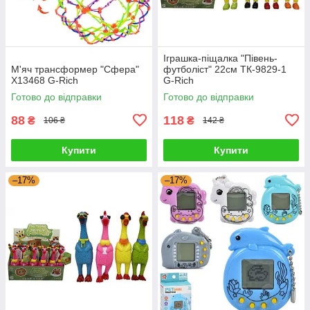
Іграшка-піщалка "Півень-
М'яч трансформер "Сфера"
футболіст" 22см ТК-9829-1
X13468 G-Rich
G-Rich
Готово до відправки
Готово до відправки
88
118
₴
₴
106 ₴
142 ₴
Купити
Купити
–17%
–17%