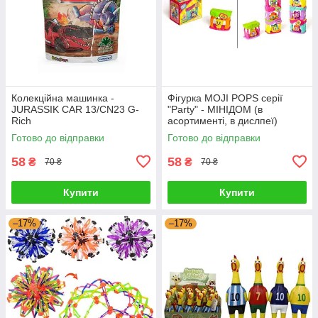
Колекційна машинка -
Фігурка MOJI POPS серії
JURASSIK CAR 13/CN23 G-
"Party" - МІНІДОМ (в
Rich
асортименті, в дислпеї)
PMPPD612IN00 G-Rich
Готово до відправки
Готово до відправки
58
58
₴
₴
70 ₴
70 ₴
Купити
Купити
–17%
–17%