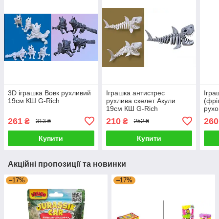
3D іграшка Вовк рухливий
Іграшка антистрес
Ігра
19см КШ G-Rich
рухлива скелет Акули
(фрі
19см КШ G-Rich
рухо
261
210
260
₴
₴
313 ₴
252 ₴
Купити
Купити
Акційні пропозиції та новинки
–17%
–17%