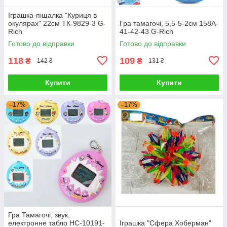
Іграшка-піщалка "Куриця в
окулярах" 22см ТК-9829-3 G-
Гра тамагочі, 5,5-5-2см 158A-
Rich
41-42-43 G-Rich
Готово до відправки
Готово до відправки
118
109
₴
₴
142 ₴
131 ₴
Купити
Купити
–17%
–17%
Гра Тамагочі, звук,
електронне табло HC-10191-
Іграшка "Сфера Хоберман"