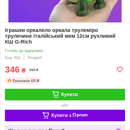
Іграшки оркалело оркала трулеміро
трулечине італійський мем 12см рухливий
КШ G-Rich
Готово до відправки
Код: КШ
Роздріб
346
₴
415 ₴
Економія
69 ₴
Купити
або
Купити з