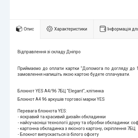
Опис
Характеристики
Інформація дл
Відправлення зі складу Дніпро
Приймаємо до оплати картки "Допомога по догляду до 1 
замовлення напишіть якою картою будете сплачувати.
Блокнот YES А4/96 7БЦ "Elegant", клітинка
Блокнот А4 96 аркушів торгової марки YES
Перевага блокнота YES:
- яскравий та красивий дизайн обкладинки
- найсучасніші технології друку та обробки обкладинки: со
- картонна обкладинка з якісного картону, скріплення 7БЦ
- Блокнот випускається із білого офсету