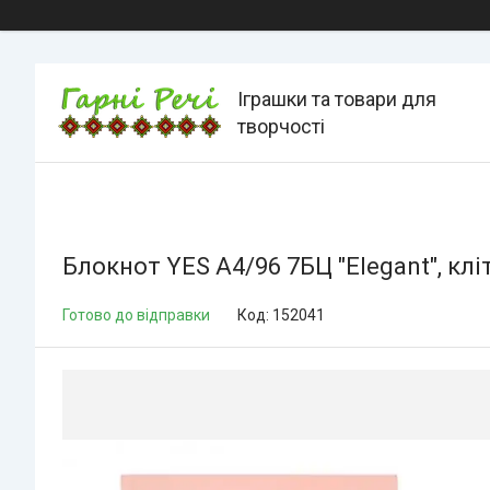
Іграшки та товари для
творчості
Блокнот YES А4/96 7БЦ "Elegant", клі
Готово до відправки
Код:
152041