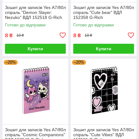
Зошит для записів Yes А7/80л
Зошит для записів Yes А7/80л
спіраль "Demon Slayer:
спіраль "Cute bear" ВДЛ
Nezuko" ВДЛ 152518 G-Rich
152358 G-Rich
Готово до відправки
Готово до відправки
8
8
₴
₴
10 ₴
10 ₴
Купити
Купити
–20%
–20%
Зошит для записів Yes А7/80л
Зошит для записів Yes А7/80л
спіраль "Cosmic Companions"
спіраль "Cute Vibes" ВДЛ