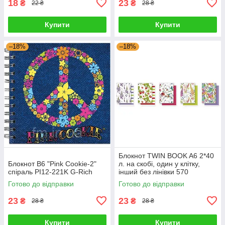
18
23
₴
₴
22 ₴
28 ₴
Купити
Купити
–18%
–18%
Блокнот TWIN BOOK A6 2*40
Блокнот В6 "Pink Cookie-2"
л. на скобі, один у клітку,
спіраль PI12-221K G-Rich
інший без лінівки 570
STUDENT A6-2x040-570 G-
Готово до відправки
Готово до відправки
Rich
23
23
₴
₴
28 ₴
28 ₴
Купити
Купити