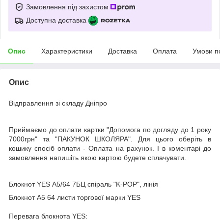
Замовлення під захистом
Доступна доставка
Опис
Характеристики
Доставка
Оплата
Умови п
Опис
Відправлення зі складу Дніпро
Приймаємо до оплати картки "Допомога по догляду до 1 року
7000грн" та "ПАКУНОК ШКОЛЯРА". Для цього оберіть в
кошику спосіб оплати - Оплата на рахунок. І в коментарі до
замовлення напишіть якою картою будете сплачувати.
Блокнот YES А5/64 7БЦ спіраль "K-POP", лінія
Блокнот А5 64 листи торгової марки YES
Перевага блокнота YES: