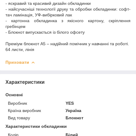
- яскравий та красивий дизайн обкладинки
- найсучасніші технології друку та обробки обкладинки: софт-
тач ламінація, УФ-вибірковий лак
- картонна обкладинка з якісного картону, скріплення
гребінцем
- Блокнот випускається із білого офсету
Преміум блокнот А5 – надійний помічник у навчанні та роботі.
64 листи, лінія
Приховати
Характеристики
Основні
Виробник
YES
Країна виробник
Україна
Вид товару
Блокнот
Характеристики обкладинки
Колір
Білий