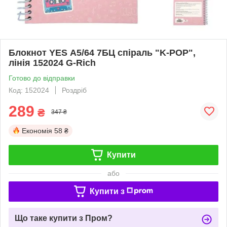
Блокнот YES А5/64 7БЦ спіраль "K-POP",
лінія 152024 G-Rich
Готово до відправки
Код: 152024
Роздріб
289
₴
347 ₴
Економія
58 ₴
Купити
або
Купити з
Що таке купити з Пром?