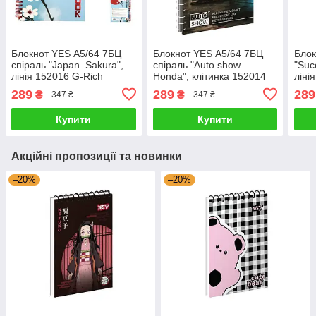
Блокнот YES А5/64 7БЦ
Блокнот YES А5/64 7БЦ
Блок
спіраль "Japan. Sakura",
спіраль "Auto show.
"Succ
лінія 152016 G-Rich
Honda", клітинка 152014
ліні
G-Rich
289
289
289
₴
₴
347 ₴
347 ₴
Купити
Купити
Акційні пропозиції та новинки
–20%
–20%