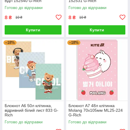
ВДЛ 152540 G-Rich
152531 G-Rich
Готово до відправки
Готово до відправки
8
8
₴
₴
10 ₴
10 ₴
Купити
Купити
–18%
–18%
Блокнот А6 50л клітинка,
Блокнот А7 48л клітинка
відривний білий лист 833 G-
Molang 70х105мм ML25-224
Rich
G-Rich
Готово до відправки
Готово до відправки