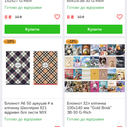
152527 G-Rich
60415/3В-30 G-Rich
Готово до відправки
Готово до відправки
8
8
₴
₴
10 ₴
10 ₴
Купити
Купити
–18%
–18%
Блокнот А6 50 аркушів # в
Блокнот 32л клітинка
клітинку Школярик 821
100x140 мм "Gold Brisk"
відривні білі листи MIX
ЗВ-30 G-Rich
633437 G-Rich
Готово до відправки
Готово до відправки