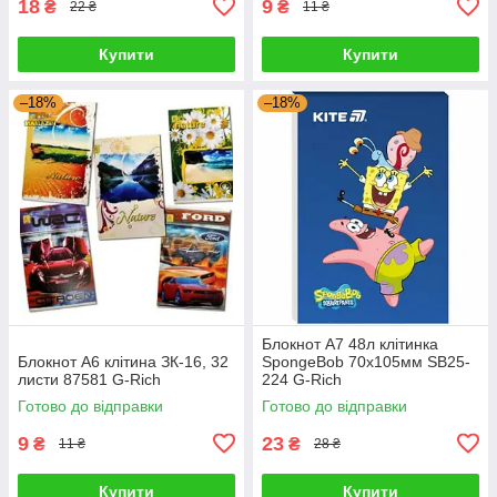
18
9
₴
₴
22 ₴
11 ₴
Купити
Купити
–18%
–18%
Блокнот А7 48л клітинка
Блокнот А6 клітина ЗК-16, 32
SpongeBob 70х105мм SB25-
листи 87581 G-Rich
224 G-Rich
Готово до відправки
Готово до відправки
9
23
₴
₴
11 ₴
28 ₴
Купити
Купити