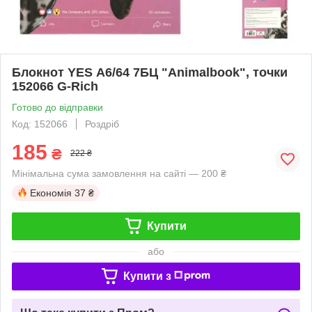
Блокнот YES А6/64 7БЦ "Animalbook", точки
152066 G-Rich
Готово до відправки
Код: 152066
Роздріб
185
₴
222 ₴
Мінімальна сума замовлення на сайті — 200 ₴
Економія
37 ₴
Купити
або
Купити з