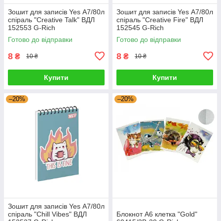
Зошит для записів Yes А7/80л
Зошит для записів Yes А7/80л
спіраль "Creative Talk" ВДЛ
спіраль "Creative Fire" ВДЛ
152553 G-Rich
152545 G-Rich
Готово до відправки
Готово до відправки
8
8
₴
₴
10 ₴
10 ₴
Купити
Купити
–20%
–20%
Зошит для записів Yes А7/80л
спіраль "Chill Vibes" ВДЛ
Блокнот А6 клетка "Gold"