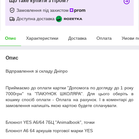
Що таке купити з Пром?
Замовлення під захистом
Доступна доставка
Опис
Характеристики
Доставка
Оплата
Умови п
Опис
Відправлення зі складу Дніпро
Приймаємо до оплати картки "Допомога по догляду до 1 року
7000грн" та "ПАКУНОК ШКОЛЯРА". Для цього оберіть в
кошику спосіб оплати - Оплата на рахунок. І в коментарі до
замовлення напишіть якою картою будете сплачувати.
Блокнот YES А6/64 7БЦ "Animalbook", точки
Блокнот А6 64 аркушів торгової марки YES