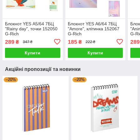
Блокнот YES А5/64 7БЦ
Блокнот YES А6/64 7БЦ
Блок
"Rainy day", точки 152050
"Amore", клітинка 152067
"Ani
G-Rich
G-Rich
G-Ri
289
185
289
₴
₴
347 ₴
222 ₴
Купити
Купити
Акційні пропозиції та новинки
–20%
–20%