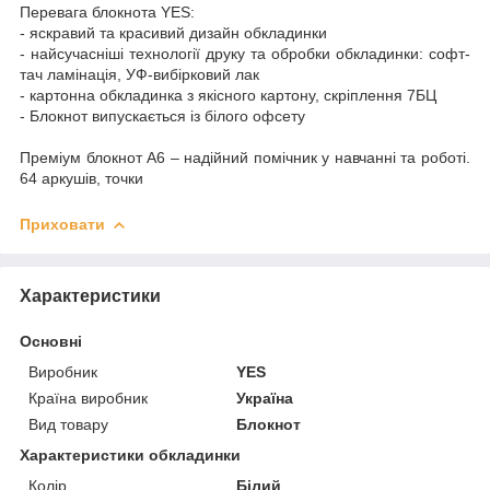
Перевага блокнота YES:
- яскравий та красивий дизайн обкладинки
- найсучасніші технології друку та обробки обкладинки: софт-
тач ламінація, УФ-вибірковий лак
- картонна обкладинка з якісного картону, скріплення 7БЦ
- Блокнот випускається із білого офсету
Преміум блокнот А6 – надійний помічник у навчанні та роботі.
64 аркушів, точки
Приховати
Характеристики
Основні
Виробник
YES
Країна виробник
Україна
Вид товару
Блокнот
Характеристики обкладинки
Колір
Білий