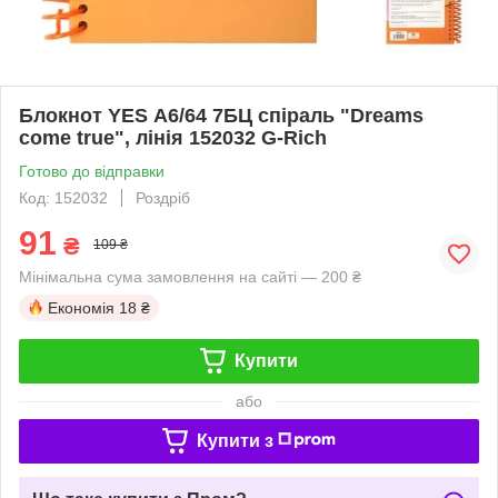
Блокнот YES А6/64 7БЦ спіраль "Dreams
come true", лінія 152032 G-Rich
Готово до відправки
Код: 152032
Роздріб
91
₴
109 ₴
Мінімальна сума замовлення на сайті — 200 ₴
Економія
18 ₴
Купити
або
Купити з