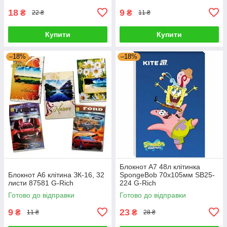
18
9
₴
₴
22 ₴
11 ₴
Купити
Купити
–18%
–18%
Блокнот А7 48л клітинка
Блокнот А6 клітина ЗК-16, 32
SpongeBob 70х105мм SB25-
листи 87581 G-Rich
224 G-Rich
Готово до відправки
Готово до відправки
9
23
₴
₴
11 ₴
28 ₴