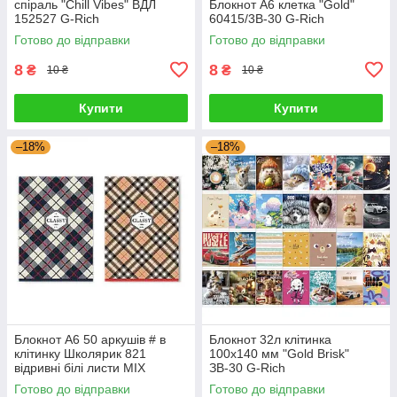
спіраль "Chill Vibes" ВДЛ
Блокнот А6 клетка "Gold"
152527 G-Rich
60415/3В-30 G-Rich
Готово до відправки
Готово до відправки
8
8
₴
₴
10 ₴
10 ₴
Купити
Купити
–18%
–18%
Блокнот А6 50 аркушів # в
Блокнот 32л клітинка
клітинку Школярик 821
100x140 мм "Gold Brisk"
відривні білі листи MIX
ЗВ-30 G-Rich
633437 G-Rich
Готово до відправки
Готово до відправки