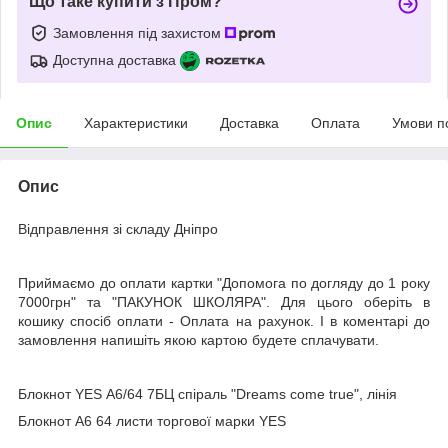
Що таке купити з Пром?
Замовлення під захистом
Доступна доставка
Опис
Характеристики
Доставка
Оплата
Умови п
Опис
Відправлення зі складу Дніпро
Приймаємо до оплати картки "Допомога по догляду до 1 року
7000грн" та "ПАКУНОК ШКОЛЯРА". Для цього оберіть в
кошику спосіб оплати - Оплата на рахунок. І в коментарі до
замовлення напишіть якою картою будете сплачувати.
Блокнот YES А6/64 7БЦ спіраль "Dreams come true", лінія
Блокнот А6 64 листи торгової марки YES