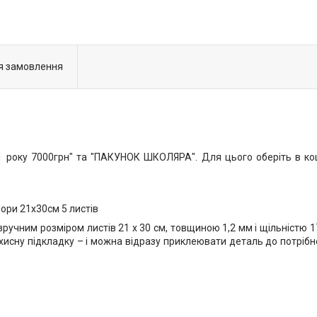
я замовлення
року 7000грн" та "ПАКУНОК ШКОЛЯРА". Для цього оберіть в коши
ори 21х30см 5 листів
учним розміром листів 21 х 30 см, товщиною 1,2 мм і щільністю 170
ахисну підкладку – і можна відразу приклеювати деталь до потрібн