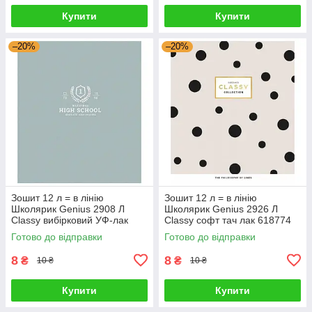
Купити
Купити
–20%
–20%
Зошит 12 л = в лінію
Зошит 12 л = в лінію
Школярик Genius 2908 Л
Школярик Genius 2926 Л
Classy вибірковий УФ-лак
Classy софт тач лак 618774
622012 G-Rich
G-Rich
Готово до відправки
Готово до відправки
8
8
₴
₴
10 ₴
10 ₴
Купити
Купити