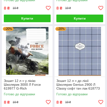
8
8
₴
₴
10 ₴
10 ₴
Купити
Купити
–20%
–20%
Зошит 12 л = у лінію
Зошит 12 л = до лінії
Школярик 3000 Л Force
Школярик Genius 2900 Л
619977 G-Rich
Classy софт тач лак 618773
G-Rich
Готово до відправки
Готово до відправки
8
8
₴
₴
10 ₴
10 ₴