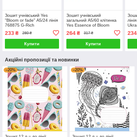
Зошит учнівський Yes
Зошит учнівський
Зоши
"Bloom or fade" А5/24 лінія
загальний А5/60 клітинка
ліні
768875 G-Rich
Yes Essence of Bloom
Ukra
767723 G-Rich
233
264
234
₴
₴
280 ₴
317 ₴
Купити
Купити
Акційні пропозиції та новинки
–20%
–20%
Зошит 12 л = до лінії
Зошит 12 л = до лінії