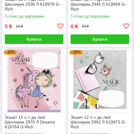
Школярик 2936 Л 619978 G-
Школярик 2945 Л 619968 G-
Rich
Rich
Готово до відправки
Готово до відправки
8
8
₴
₴
10 ₴
10 ₴
Купити
Купити
–20%
–20%
Зошит 12 л = до лінії
Зошит 12 л = до лінії
Школярик 2970 Л Dreams
Школярик 2992 Л 619973 G-
618764 G-Rich
Rich
Готово до відправки
Готово до відправки