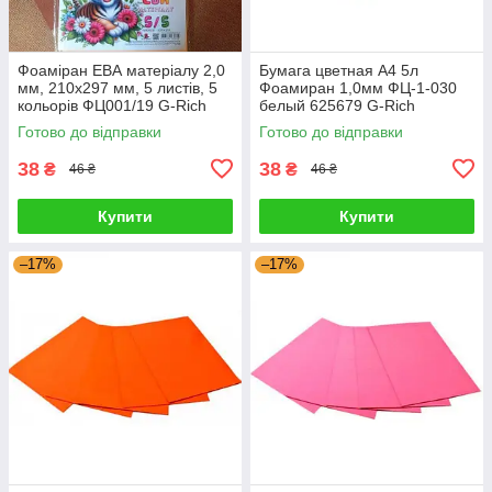
Фоаміран ЕВА матеріалу 2,0
Бумага цветная А4 5л
мм, 210х297 мм, 5 листів, 5
Фоамиран 1,0мм ФЦ-1-030
кольорів ФЦ001/19 G-Rich
белый 625679 G-Rich
Готово до відправки
Готово до відправки
38
38
₴
₴
46 ₴
46 ₴
Купити
Купити
–17%
–17%