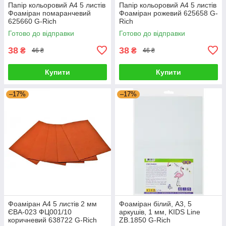
Папір кольоровий А4 5 листів
Папір кольоровий А4 5 листів
Фоаміран помаранчевий
Фоаміран рожевий 625658 G-
625660 G-Rich
Rich
Готово до відправки
Готово до відправки
38
38
₴
₴
46 ₴
46 ₴
Купити
Купити
–17%
–17%
Фоаміран А4 5 листів 2 мм
Фоаміран білий, А3, 5
ЄВА-023 ФЦ001/10
аркушів, 1 мм, KIDS Line
коричневий 638722 G-Rich
ZB.1850 G-Rich