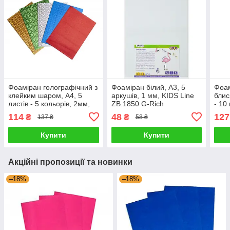
Фоаміран голографічний з
Фоаміран білий, А3, 5
Фоам
клейким шаром, А4, 5
аркушів, 1 мм, KIDS Line
блис
листів - 5 кольорів, 2мм,
ZB.1850 G-Rich
- 10
KIDS Line ZB.1846 G-Rich
Line
114
48
127
₴
₴
137 ₴
58 ₴
Купити
Купити
Акційні пропозиції та новинки
–18%
–18%