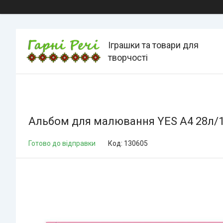
Іграшки та товари для
творчості
Альбом для малювання YES А4 28л/100
Готово до відправки
Код:
130605