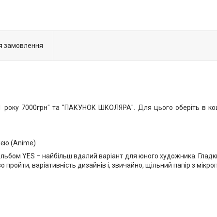
я замовлення
року 7000грн" та "ПАКУНОК ШКОЛЯРА". Для цього оберіть в коши
ією (Anime)
льбом YES – найбільш вдалий варіант для юного художника. Гладкий
 пройти, варіативність дизайнів і, звичайно, щільний папір з мікр