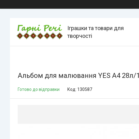
Іграшки та товари для
творчості
Альбом для малювання YES А4 28л/10
Готово до відправки
Код:
130587