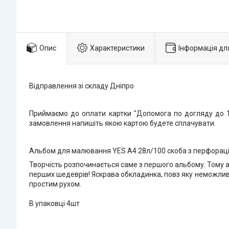
Опис
Характеристики
Інформація дл
Відправлення зі складу Дніпро
Приймаємо до оплати картки "Допомога по догляду до 1 
замовлення напишіть якою картою будете сплачувати.
Альбом для малювання YES А4 28л/100 скоба з перфорац
Творчість розпочинається саме з першого альбому. Тому а
перших шедеврів! Яскрава обкладинка, повз яку неможливо
простим рухом.
В упаковці 4шт