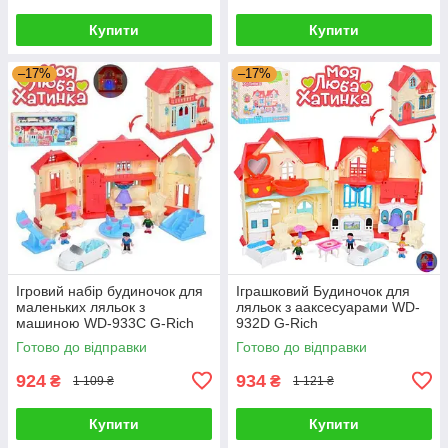
Купити
Купити
–17%
–17%
Ігровий набір будиночок для
Іграшковий Будиночок для
маленьких ляльок з
ляльок з ааксесуарами WD-
машиною WD-933C G-Rich
932D G-Rich
Готово до відправки
Готово до відправки
924
934
₴
₴
1 109 ₴
1 121 ₴
Купити
Купити