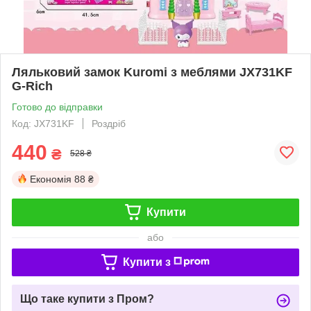
Ляльковий замок Kuromi з меблями JX731KF
G-Rich
Готово до відправки
Код: JX731KF
Роздріб
440
₴
528 ₴
Економія
88 ₴
Купити
або
Купити з
Що таке купити з Пром?