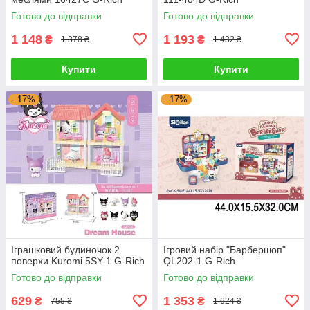
Готово до відправки
Готово до відправки
1 148
1 193
₴
₴
1 378 ₴
1 432 ₴
Купити
Купити
–17%
–17%
Іграшковий будиночок 2
Ігровий набір "Барбершоп"
поверхи Kuromi 5SY-1 G-Rich
QL202-1 G-Rich
Готово до відправки
Готово до відправки
629
1 353
₴
₴
755 ₴
1 624 ₴