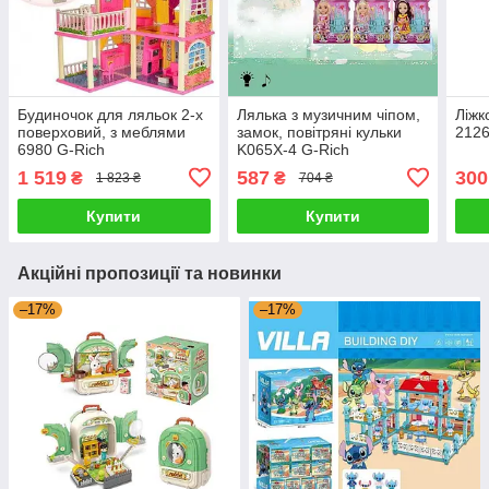
Будиночок для ляльок 2-х
Лялька з музичним чіпом,
Ліжк
поверховий, з меблями
замок, повітряні кульки
2126
6980 G-Rich
K065X-4 G-Rich
1 519
587
300
₴
₴
1 823 ₴
704 ₴
Купити
Купити
Акційні пропозиції та новинки
–17%
–17%