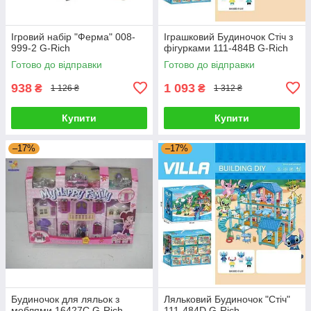
Ігровий набір "Ферма" 008-
Іграшковий Будиночок Стіч з
999-2 G-Rich
фігурками 111-484B G-Rich
Готово до відправки
Готово до відправки
938
1 093
₴
₴
1 126 ₴
1 312 ₴
Купити
Купити
–17%
–17%
Будиночок для ляльок з
Ляльковий Будиночок "Стіч"
меблями 16427C G-Rich
111-484D G-Rich