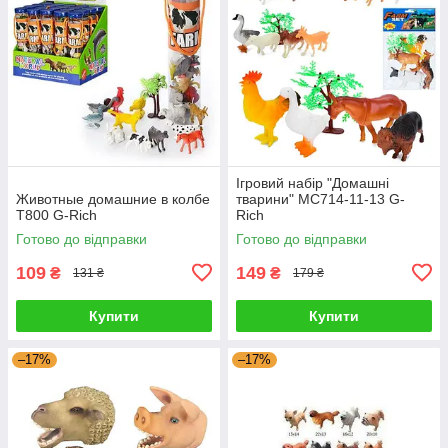
Ігровий набір "Домашні
Животные домашние в колбе
тварини" MC714-11-13 G-
T800 G-Rich
Rich
Готово до відправки
Готово до відправки
109
149
₴
₴
131 ₴
179 ₴
Купити
Купити
–17%
–17%