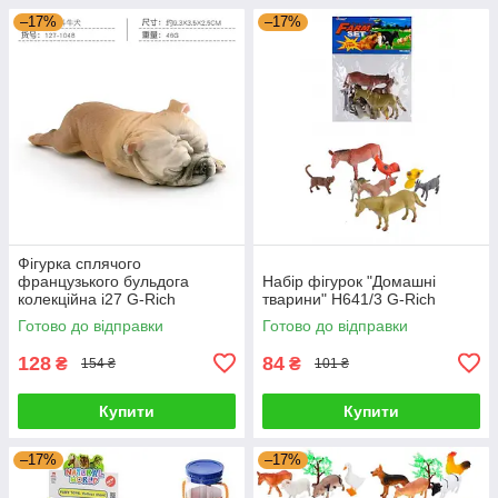
–17%
–17%
Фігурка сплячого
французького бульдога
Набір фігурок "Домашні
колекційна i27 G-Rich
тварини" H641/3 G-Rich
Готово до відправки
Готово до відправки
128
84
₴
₴
154 ₴
101 ₴
Купити
Купити
–17%
–17%