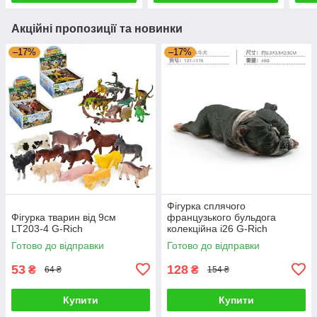
Акційні пропозиції та новинки
–17%
–17%
Фігурка сплячого
Фігурка тварин від 9см
французького бульдога
LT203-4 G-Rich
колекційна i26 G-Rich
Готово до відправки
Готово до відправки
53
128
₴
₴
64 ₴
154 ₴
Купити
Купити