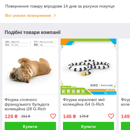
Повернення товару впродовж 14 днів за рахунок покупця
Всі умови повернення
Подібні товари компанії
Фігурка сплячого
Фігурка коралової змії
Фігу
французького бульдога
колекційна i54 G-Rich
коле
колекційна i28 G-Rich
126
146
149
₴
₴
151 ₴
175 ₴
Купити
Купити