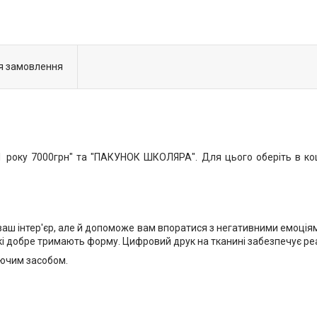
я замовлення
року 7000грн" та "ПАКУНОК ШКОЛЯРА". Для цього оберіть в коши
ваш інтер'єр, але й допоможе вам впоратися з негативними емоціями.
які добре тримають форму. Цифровий друк на тканині забезпечує р
иючим засобом.