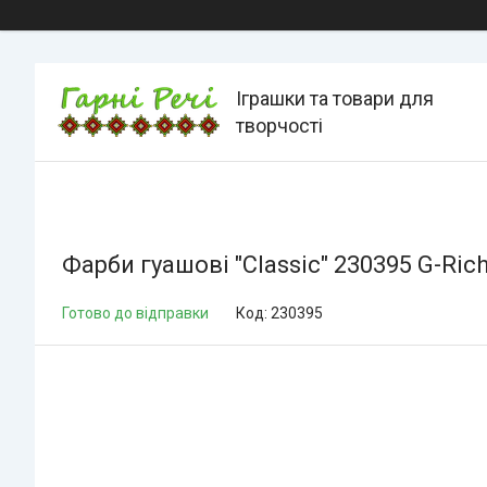
Іграшки та товари для
творчості
Фарби гуашові "Classic" 230395 G-Ric
Готово до відправки
Код:
230395