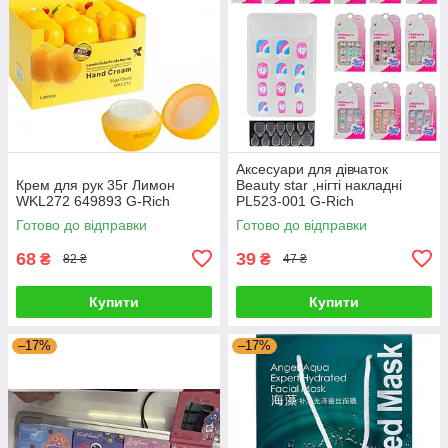
Аксесуари для дівчаток
Крем для рук 35г Лимон
Beauty star ,нігті накладні
WKL272 649893 G-Rich
PL523-001 G-Rich
Готово до відправки
Готово до відправки
68
39
₴
₴
82 ₴
47 ₴
Купити
Купити
–17%
–17%