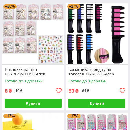
–20%
–17%
Наклейки на нігті
Косметика крейда для
FG23042411B G-Rich
волосся YG0455 G-Rich
Готово до відправки
Готово до відправки
8
53
₴
₴
10 ₴
64 ₴
Купити
Купити
–17%
–17%