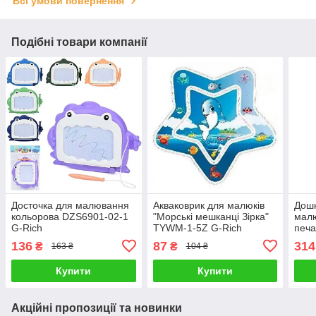
Всі умови повернення
Подібні товари компанії
Досточка для малювання
Акваковрик для малюків
Дошк
кольорова DZS6901-02-1
"Морські мешканці Зірка"
малю
G-Rich
TYWM-1-5Z G-Rich
печа
1A/1
136
87
314
₴
₴
163 ₴
104 ₴
Купити
Купити
Акційні пропозиції та новинки