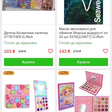
Маски зволожуючі для
Дитяча Косметика палетка
обличчя Морські водорості по
2776/7/8/9 G-Rich
10 шт 3378(110877) G-Rich
Готово до відправки
Готово до відправки
103
143
₴
₴
124 ₴
172 ₴
Купити
Купити
–17%
–17%