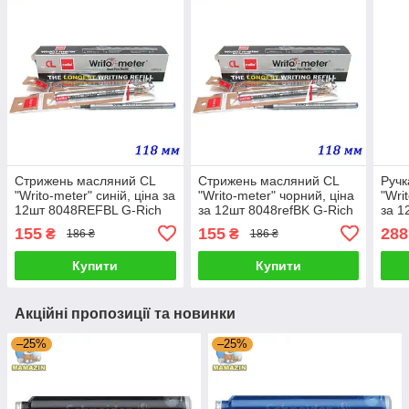
Стрижень масляний CL
Стрижень масляний CL
Ручк
"Writo-meter" синій, ціна за
"Writo-meter" чорний, ціна
"Wri
12шт 8048REFBL G-Rich
за 12шт 8048refBK G-Rich
за 1
155
155
288
₴
₴
186 ₴
186 ₴
Купити
Купити
Акційні пропозиції та новинки
–25%
–25%