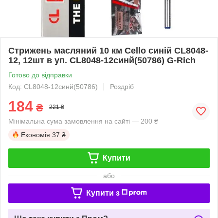
Стрижень масляний 10 км Cello синій CL8048-
12, 12шт в уп. CL8048-12синй(50786) G-Rich
Готово до відправки
Код: CL8048-12синй(50786)
Роздріб
184
₴
221 ₴
Мінімальна сума замовлення на сайті — 200 ₴
Економія
37 ₴
Купити
або
Купити з