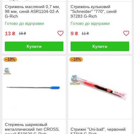
Стрижень масляний 0,7 мм,
Стрижень кульковий
98 мм, синій ASR1104-02-A
"Schneider" "770", синій
G-Rich
97283 G-Rich
Готово до відправки
Готово до відправки
13
9
₴
₴
16 ₴
11 ₴
Купити
Купити
–18%
–18%
Стержень шариковый
металлический тип CROSS,
Стрижні "Uni-ball", червоний
синий E10620 G-Rich
57318 G-Rich