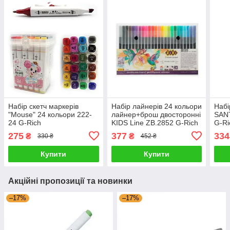
Набір скетч маркерів
Набір лайнерів 24 кольори
Набі
"Mouse" 24 кольори 222-
лайнер+брош двосторонні
SANT
24 G-Rich
KIDS Line ZB.2852 G-Rich
G-Ri
275
377
334
₴
₴
330 ₴
452 ₴
Купити
Купити
Акційні пропозиції та новинки
–17%
–17%