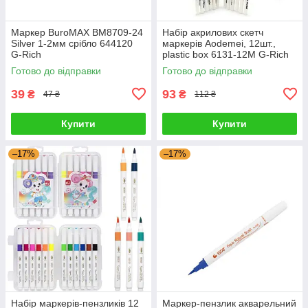
Маркер BuroMAX BM8709-24
Набір акрилових скетч
Silver 1-2мм срібло 644120
маркерів Aodemei, 12шт.,
G-Rich
plastic box 6131-12M G-Rich
Готово до відправки
Готово до відправки
39
93
₴
₴
47 ₴
112 ₴
Купити
Купити
–17%
–17%
Набір маркерів-пензликів 12
Маркер-пензлик акварельний