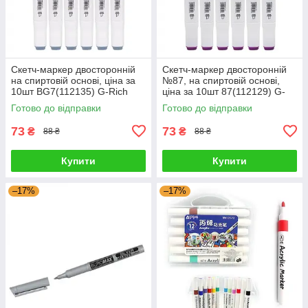
Скетч-маркер двосторонній
Скетч-маркер двосторонній
на спиртовій основі, ціна за
№87, на спиртовій основі,
10шт BG7(112135) G-Rich
ціна за 10шт 87(112129) G-
Rich
Готово до відправки
Готово до відправки
73
73
₴
₴
88 ₴
88 ₴
Купити
Купити
–17%
–17%