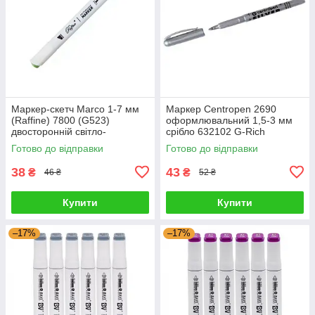
Маркер-скетч Marco 1-7 мм
Маркер Centropen 2690
(Raffine) 7800 (G523)
оформлювальний 1,5-3 мм
двосторонній світло-
срібло 632102 G-Rich
оливковий 622816 G-Rich
Готово до відправки
Готово до відправки
38
43
₴
₴
46 ₴
52 ₴
Купити
Купити
–17%
–17%