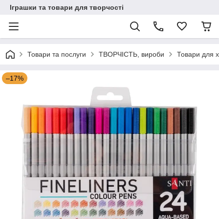
Іграшки та товари для творчості
Товари та послуги
ТВОРЧІСТЬ, вироби
Товари для х
–17%