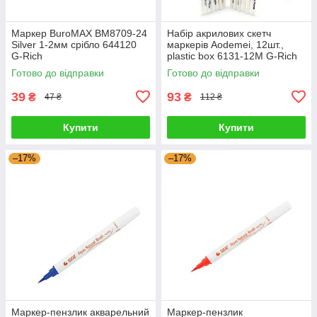
Маркер BuroMAX BM8709-24
Набір акрилових скетч
Silver 1-2мм срібло 644120
маркерів Aodemei, 12шт.,
G-Rich
plastic box 6131-12M G-Rich
Готово до відправки
Готово до відправки
39
93
₴
₴
47 ₴
112 ₴
Купити
Купити
–17%
–17%
Маркер-пензлик акварельний
Маркер-пензлик