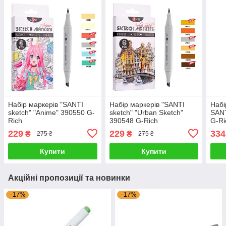
Набір маркерів "SANTI
Набір маркерів "SANTI
Набі
sketch" "Anime" 390550 G-
sketch" "Urban Sketch"
SANT
Rich
390548 G-Rich
G-Ri
229
229
334
₴
₴
275 ₴
275 ₴
Купити
Купити
Акційні пропозиції та новинки
–17%
–17%