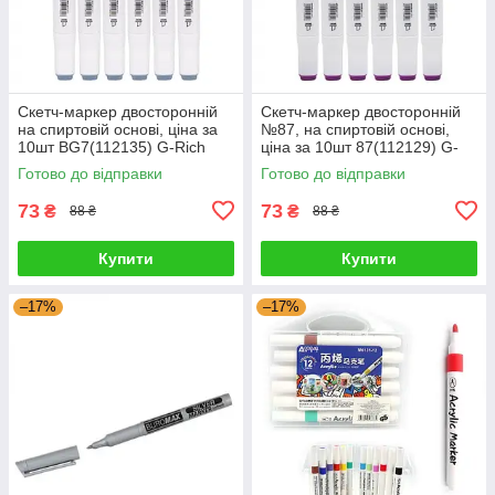
Скетч-маркер двосторонній
Скетч-маркер двосторонній
на спиртовій основі, ціна за
№87, на спиртовій основі,
10шт BG7(112135) G-Rich
ціна за 10шт 87(112129) G-
Rich
Готово до відправки
Готово до відправки
73
73
₴
₴
88 ₴
88 ₴
Купити
Купити
–17%
–17%