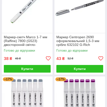
Маркер-скетч Marco 1-7 мм
Маркер Centropen 2690
(Raffine) 7800 (G523)
оформлювальний 1,5-3 мм
двосторонній світло-
срібло 632102 G-Rich
оливковий 622816 G-Rich
Готово до відправки
Готово до відправки
38
43
₴
₴
46 ₴
52 ₴
Купити
Купити
–17%
–17%