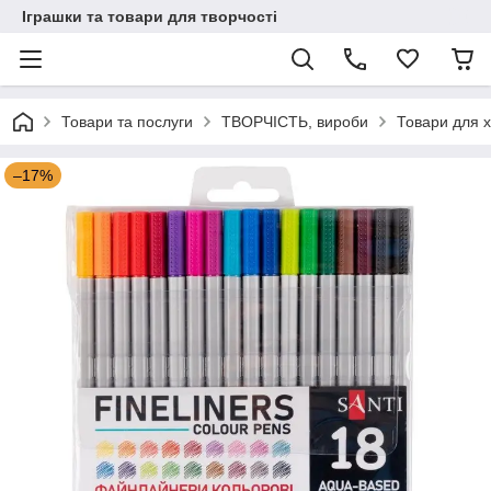
Іграшки та товари для творчості
Товари та послуги
ТВОРЧІСТЬ, вироби
Товари для х
–17%