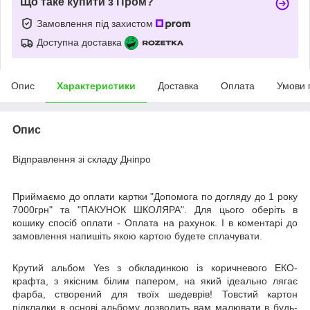
Що таке купити з Пром?
Замовлення під захистом
Доступна доставка
Опис
Характеристики
Доставка
Оплата
Умови 
Опис
Відправлення зі складу Дніпро
Приймаємо до оплати картки "Допомога по догляду до 1 року
7000грн" та "ПАКУНОК ШКОЛЯРА". Для цього оберіть в
кошику спосіб оплати - Оплата на рахунок. І в коментарі до
замовлення напишіть якою картою будете сплачувати.
Крутий альбом Yes з обкладинкою із коричневого ЕКО-
крафта, з якісним білим папером, на який ідеально лягає
фарба, створений для твоїх шедеврів! Товстий картон
підкладки в основі альбому дозволить вам малювати в будь-