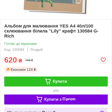
Альбом для малювання YES А4 40л/100
склеювання білила "Lily" крафт 130584 G-
Rich
Готово до відправки
Код: 130584
Роздріб
620
₴
744 ₴
Економія
124 ₴
Купити
або
Купити з