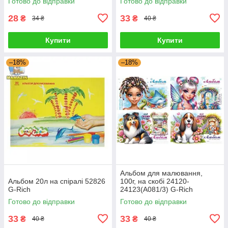
Готово до відправки
Готово до відправки
28
33
₴
₴
34 ₴
40 ₴
Купити
Купити
–18%
–18%
Альбом для малювання,
Альбом 20л на спіралі 52826
100г, на скобі 24120-
G-Rich
24123(А081/3) G-Rich
Готово до відправки
Готово до відправки
33
33
₴
₴
40 ₴
40 ₴