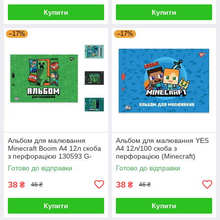
Купити
Купити
–17%
–17%
Альбом для малювання
Альбом для малювання YES
Minecraft Boom А4 12л скоба
А4 12л/100 скоба з
з перфорацією 130593 G-
перфорацією (Minecraft)
Rich
130595 G-Rich
Готово до відправки
Готово до відправки
38
38
₴
₴
46 ₴
46 ₴
Купити
Купити