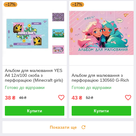
–17%
–17%
Альбом для малювання YES
А4 12л/100 скоба з
Альбом для малювання з
перфорацією (Minecraft girls)
перфорацією 130560 G-Rich
130598 G-Rich
Готово до відправки
Готово до відправки
38
43
₴
₴
46 ₴
52 ₴
Купити
Купити
Показати ще