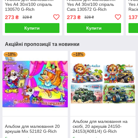
Yes А4 30л/100 спіраль
Yes А4 30л/100 спіраль
Yes 
130570 G-Rich
Cats 130572 G-Rich
Raci
273
273
137
₴
₴
328 ₴
328 ₴
Купити
Купити
Акційні пропозиції та новинки
–18%
–18%
Альбом для малювання на
Альбом для малювання 20
скобі, 20 аркушів 24150-
аркушів Mix 52182 G-Rich
24153(А081/4) G-Rich