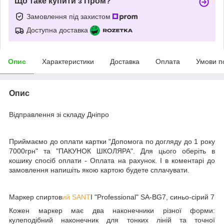
Що таке купити з Пром?
Замовлення під захистом
Доступна доставка
Опис
Характеристики
Доставка
Оплата
Умови п
Опис
Відправлення зі складу Дніпро
Приймаємо до оплати картки "Допомога по догляду до 1 року
7000грн" та "ПАКУНОК ШКОЛЯРА". Для цього оберіть в
кошику спосіб оплати - Оплата на рахунок. І в коментарі до
замовлення напишіть якою картою будете сплачувати.
Маркер спиртов
ий SANT
I "Professional" SA-BG7, синьо-сірий 7
Кожен маркер має два наконечники різної форми:
кулеподібний наконечник для тонких ліній та точної