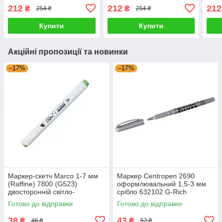
212
212
212
₴
₴
254 ₴
254 ₴
Купити
Купити
Акційні пропозиції та новинки
–17%
–17%
Маркер-скетч Marco 1-7 мм
Маркер Centropen 2690
(Raffine) 7800 (G523)
оформлювальний 1,5-3 мм
двосторонній світло-
срібло 632102 G-Rich
оливковий 622816 G-Rich
Готово до відправки
Готово до відправки
38
43
₴
₴
46 ₴
52 ₴