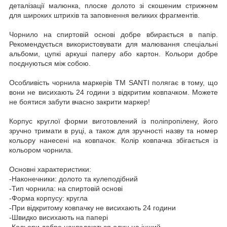
деталізації малюнка, плоске долото зі скошеним стрижнем
для широких штрихів та заповнення великих фрагментів.
Чорнило на спиртовій основі добре вбирається в папір.
Рекомендується використовувати для малювання спеціальні
альбоми, цупкі аркуші паперу або картон. Кольори добре
поєднуються між собою.
Особливість чорнила маркерів ТМ SANTI полягає в тому, що
вони не висихають 24 години з відкритим ковпачком. Можете
не боятися забути вчасно закрити маркер!
Корпус круглої форми виготовлений із поліпропілену, його
зручно тримати в руці, а також для зручності назву та номер
кольору нанесені на ковпачок. Колір ковпачка збігається із
кольором чорнила.
Основні характеристики:
-Наконечники: долото та кулеподібний
-Тип чорнила: на спиртовій основі
-Форма корпусу: кругла
-При відкритому ковпачку не висихають 24 години
-Швидко висихають на папері
-Кольори добре накладаються один на інший