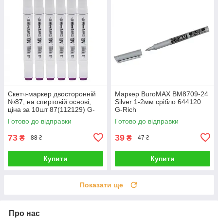
Скетч-маркер двосторонній
Маркер BuroMAX BM8709-24
№87, на спиртовій основі,
Silver 1-2мм срібло 644120
ціна за 10шт 87(112129) G-
G-Rich
Rich
Готово до відправки
Готово до відправки
73
39
₴
₴
88 ₴
47 ₴
Купити
Купити
Показати ще
Про нас