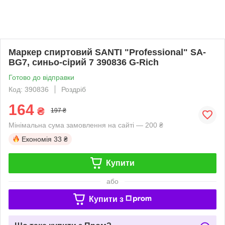
Маркер спиртовий SANTI "Professional" SA-
BG7, синьо-сірий 7 390836 G-Rich
Готово до відправки
Код: 390836
Роздріб
164
₴
197 ₴
Мінімальна сума замовлення на сайті — 200 ₴
Економія
33 ₴
Купити
або
Купити з