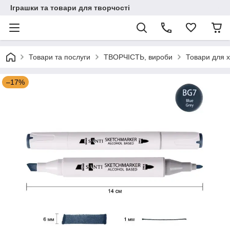
Іграшки та товари для творчості
Товари та послуги
ТВОРЧІСТЬ, вироби
Товари для х
–17%