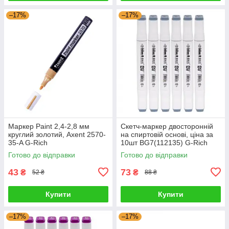
–17%
–17%
Маркер Paint 2,4-2,8 мм
Скетч-маркер двосторонній
круглий золотий, Axent 2570-
на спиртовій основі, ціна за
35-A G-Rich
10шт BG7(112135) G-Rich
Готово до відправки
Готово до відправки
43
73
₴
₴
52 ₴
88 ₴
Купити
Купити
–17%
–17%