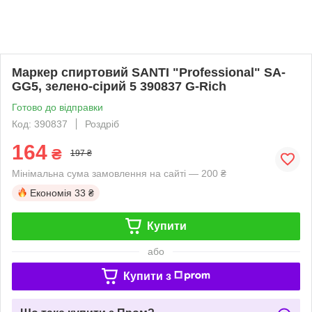
Маркер спиртовий SANTI "Professional" SA-
GG5, зелено-сірий 5 390837 G-Rich
Готово до відправки
Код: 390837
Роздріб
164
₴
197 ₴
Мінімальна сума замовлення на сайті — 200 ₴
Економія
33 ₴
Купити
або
Купити з