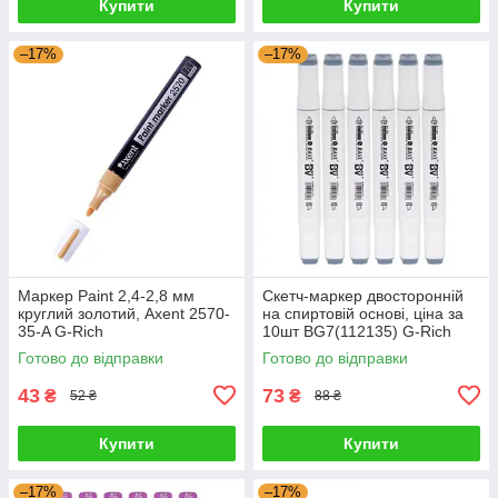
Купити
Купити
–17%
–17%
Маркер Paint 2,4-2,8 мм
Скетч-маркер двосторонній
круглий золотий, Axent 2570-
на спиртовій основі, ціна за
35-A G-Rich
10шт BG7(112135) G-Rich
Готово до відправки
Готово до відправки
43
73
₴
₴
52 ₴
88 ₴
Купити
Купити
–17%
–17%