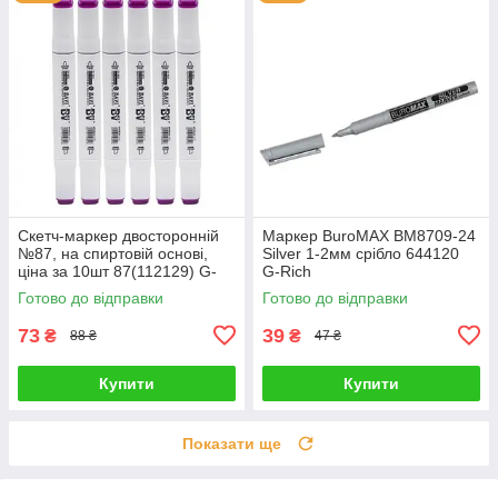
Скетч-маркер двосторонній
Маркер BuroMAX BM8709-24
№87, на спиртовій основі,
Silver 1-2мм срібло 644120
ціна за 10шт 87(112129) G-
G-Rich
Rich
Готово до відправки
Готово до відправки
73
39
₴
₴
88 ₴
47 ₴
Купити
Купити
Показати ще