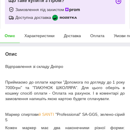
Що таке купити з Пром?
Замовлення під захистом
Доступна доставка
Опис
Характеристики
Доставка
Оплата
Умови п
Опис
Відправлення зі складу Дніпро
Приймаємо до оплати картки "Допомога по догляду до 1 року
7000грн" та "ПАКУНОК ШКОЛЯРА". Для цього оберіть в
кошику спосіб оплати - Оплата на рахунок. І в коментарі до
замовлення напишіть якою картою будете сплачувати.
Маркер спиртови
й SANTI
"Professional" SA-GG5, зелено-сірий
5
Кожен маркер має два наконечники різної форми: