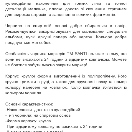
кулеподібний наконечник для тонких ліній та точної
деталізації малюнка, плоске долото зі скошеним стрижнем
для широких штрихів та заповнення великих фрагментів.
Чорнило на спиртовій основі добре вбирається в папір.
Рекомендується використовувати для малювання спеціальні
альбоми, цупкі аркуші паперу або картон. Кольори добре
поєднуються між собою.
Особливість чорнила маркерів ТМ SANTI полягає в тому, що
вони не висихають 24 години з відкритим ковпачком. Можете
не боятися забути вчасно закрити маркер!
Корпус круглої форми виготовлений із поліпропілену, його
зручно тримати в руці, а також для зручності назву та номер
кольору нанесені на ковпачок. Колір ковпачка збігається із
кольором чорнила.
Основні характеристики:
-Наконечники: долото та кулеподібний
-Тип чорнила: на спиртовій основі
-Форма корпусу: кругла
-При відкритому ковпачку не висихають 24 години
-Швидко висихають на папері