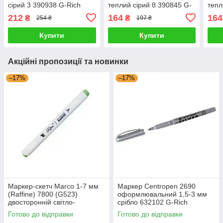
сірий 3 390938 G-Rich
теплий сірий 8 390845 G-
тепл
Rich
Rich
212
164
164
₴
₴
254 ₴
197 ₴
Купити
Купити
Акційні пропозиції та новинки
–17%
–17%
Маркер-скетч Marco 1-7 мм
Маркер Centropen 2690
(Raffine) 7800 (G523)
оформлювальний 1,5-3 мм
двосторонній світло-
срібло 632102 G-Rich
оливковий 622816 G-Rich
Готово до відправки
Готово до відправки