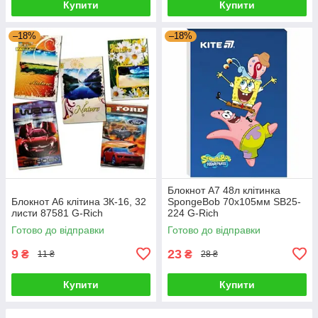
Купити
Купити
–18%
–18%
Блокнот А7 48л клітинка
Блокнот А6 клітина ЗК-16, 32
SpongeBob 70х105мм SB25-
листи 87581 G-Rich
224 G-Rich
Готово до відправки
Готово до відправки
9
23
₴
₴
11 ₴
28 ₴
Купити
Купити