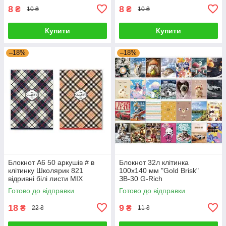
8
8
₴
₴
10 ₴
10 ₴
Купити
Купити
–18%
–18%
Блокнот А6 50 аркушів # в
Блокнот 32л клітинка
клітинку Школярик 821
100x140 мм "Gold Brisk"
відривні білі листи MIX
ЗВ-30 G-Rich
633437 G-Rich
Готово до відправки
Готово до відправки
18
9
₴
₴
22 ₴
11 ₴