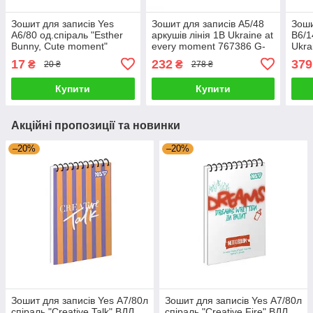
Зошит для записів Yes
Зошит для записів А5/48
Зоши
А6/80 од.спіраль "Esther
аркушів лінія 1В Ukraine at
В6/1
Bunny, Cute moment"
every moment 767386 G-
Ukra
152461 G-Rich
Rich
17
232
379
₴
₴
20 ₴
278 ₴
Купити
Купити
Акційні пропозиції та новинки
–20%
–20%
Зошит для записів Yes А7/80л
Зошит для записів Yes А7/80л
спіраль "Creative Talk" ВДЛ
спіраль "Creative Fire" ВДЛ