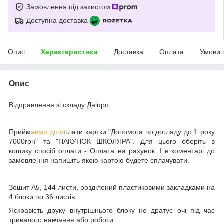
Замовлення під захистом
Доступна доставка
Опис
Характеристики
Доставка
Оплата
Умови 
Опис
Відправлення зі складу Дніпро
Прийм
аємо до оп
лати картки "Допомога по догляду до 1 року
7000грн" та "ПАКУНОК ШКОЛЯРА". Для цього оберіть в
кошику спосіб оплати - Оплата на рахунок. І в коментарі до
замовлення напишіть якою картою будете сплачувати.
Зошит А5, 144 листи, розділений пластиковими закладками на
4 блоки по 36 листів.
Яскравість друку внутрішнього блоку не дратує очі під час
тривалого навчання або роботи.