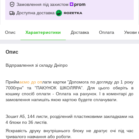
Замовлення під захистом
Доступна доставка
Опис
Характеристики
Доставка
Оплата
Умови 
Опис
Відправлення зі складу Дніпро
Прийм
аємо до оп
лати картки "Допомога по догляду до 1 року
7000грн" та "ПАКУНОК ШКОЛЯРА". Для цього оберіть в
кошику спосіб оплати - Оплата на рахунок. І в коментарі до
замовлення напишіть якою картою будете сплачувати.
Зошит А5, 144 листи, розділений пластиковими закладками на
4 блоки по 36 листів.
Яскравість друку внутрішнього блоку не дратує очі під час
тривалого навчання або роботи.