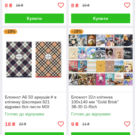
8
8
₴
₴
10 ₴
10 ₴
Купити
Купити
–18%
–18%
Блокнот А6 50 аркушів # в
Блокнот 32л клітинка
клітинку Школярик 821
100x140 мм "Gold Brisk"
відривні білі листи MIX
ЗВ-30 G-Rich
633437 G-Rich
Готово до відправки
Готово до відправки
18
9
₴
₴
22 ₴
11 ₴