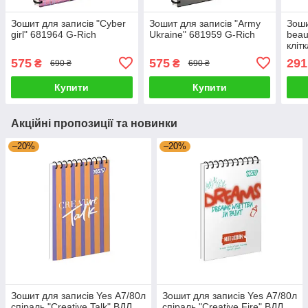
Зошит для записів "Cyber
Зошит для записів "Army
Зоши
girl" 681964 G-Rich
Ukraine" 681959 G-Rich
beau
кліт
575
575
291
₴
₴
690 ₴
690 ₴
Купити
Купити
Акційні пропозиції та новинки
–20%
–20%
Зошит для записів Yes А7/80л
Зошит для записів Yes А7/80л
спіраль "Creative Talk" ВДЛ
спіраль "Creative Fire" ВДЛ