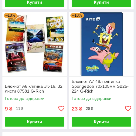
Купити
Купити
–18%
–18%
Блокнот А7 48л клітинка
Блокнот А6 клітина ЗК-16, 32
SpongeBob 70х105мм SB25-
листи 87581 G-Rich
224 G-Rich
Готово до відправки
Готово до відправки
9
23
₴
₴
11 ₴
28 ₴
Купити
Купити