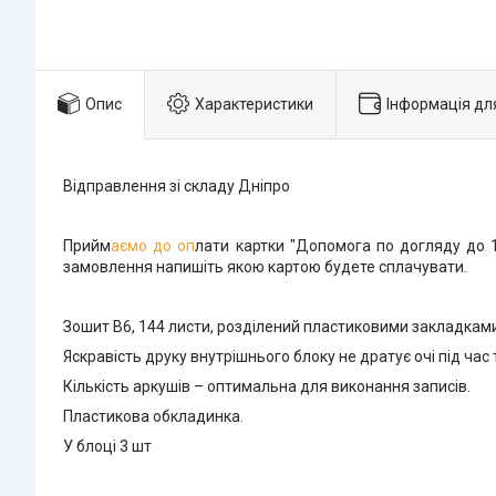
Опис
Характеристики
Інформація дл
Відправлення зі складу Дніпро
Прийм
аємо до оп
лати картки "Допомога по догляду до 1
замовлення напишіть якою картою будете сплачувати.
Зошит В6, 144 листи, розділений пластиковими закладками 
Яскравість друку внутрішнього блоку не дратує очі під ча
Кількість аркушів – оптимальна для виконання записів.
Пластикова обкладинка.
У блоці 3 шт