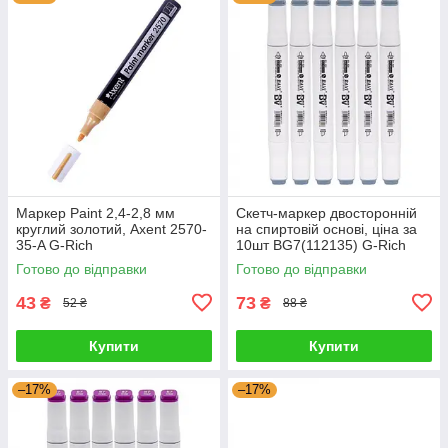
Маркер Paint 2,4-2,8 мм
Скетч-маркер двосторонній
круглий золотий, Axent 2570-
на спиртовій основі, ціна за
35-A G-Rich
10шт BG7(112135) G-Rich
Готово до відправки
Готово до відправки
43
73
₴
₴
52 ₴
88 ₴
Купити
Купити
–17%
–17%