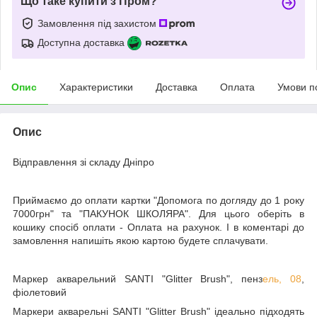
Що таке купити з Пром?
Замовлення під захистом
Доступна доставка
Опис
Характеристики
Доставка
Оплата
Умови п
Опис
Відправлення зі складу Дніпро
Приймаємо до оплати картки "Допомога по догляду до 1 року
7000грн" та "ПАКУНОК ШКОЛЯРА". Для цього оберіть в
кошику спосіб оплати - Оплата на рахунок. І в коментарі до
замовлення напишіть якою картою будете сплачувати.
Маркер акварельний SANTI "Glitter Brush", пенз
ель, 08
,
фіолетовий
Маркери акварельні SANTI "Glitter Brush" ідеально підходять