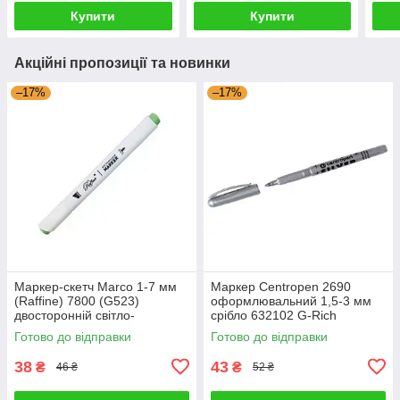
Купити
Купити
Акційні пропозиції та новинки
–17%
–17%
Маркер-скетч Marco 1-7 мм
Маркер Centropen 2690
(Raffine) 7800 (G523)
оформлювальний 1,5-3 мм
двосторонній світло-
срібло 632102 G-Rich
оливковий 622816 G-Rich
Готово до відправки
Готово до відправки
38
43
₴
₴
46 ₴
52 ₴