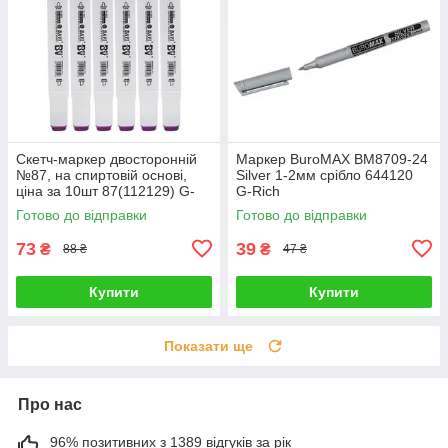
Скетч-маркер двосторонній
Маркер BuroMAX BM8709-24
№87, на спиртовій основі,
Silver 1-2мм срібло 644120
ціна за 10шт 87(112129) G-
G-Rich
Rich
Готово до відправки
Готово до відправки
73
39
₴
₴
88 ₴
47 ₴
Купити
Купити
Показати ще
Про нас
96% позитивних з 1389 відгуків за рік