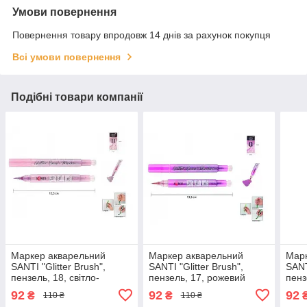
Умови повернення
Повернення товару впродовж 14 днів за рахунок покупця
Всі умови повернення
Подібні товари компанії
Маркер акварельний
Маркер акварельний
Марк
SANTI "Glitter Brush",
SANTI "Glitter Brush",
SANT
пензель, 18, світло-
пензель, 17, рожевий
пенз
рожевий 390767 G-Rich
вінтажний 390766 G-Rich
орхі
92
92
92
₴
₴
110 ₴
110 ₴